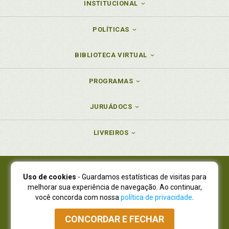
INSTITUCIONAL
POLÍTICAS
BIBLIOTECA VIRTUAL
PROGRAMAS
JURUÁDOCS
LIVREIROS
Uso de cookies
- Guardamos estatísticas de visitas para
Juruá Editora Ltda., CNPJ 77.535.508/0001-19
melhorar sua experiência de navegação. Ao continuar,
Juruá Informática Ltda., CNPJ 01.701.561/0001-80
você concorda com nossa
política de privacidade
.
NOVO ENDEREÇO:
R. Flávio Dallegrave, 7665, São Lourenço |
Curitiba - Paraná - CEP 82210-310
CONCORDAR E FECHAR
Atendimento: (41) 4009-3900
|
Vendas Atacado: (41) 4009-3939
|