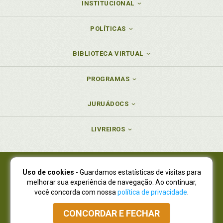
INSTITUCIONAL
POLÍTICAS
BIBLIOTECA VIRTUAL
PROGRAMAS
JURUÁDOCS
LIVREIROS
Uso de cookies
- Guardamos estatísticas de visitas para
Juruá Editora Ltda., CNPJ 77.535.508/0001-19
melhorar sua experiência de navegação. Ao continuar,
Juruá Informática Ltda., CNPJ 01.701.561/0001-80
você concorda com nossa
política de privacidade
.
NOVO ENDEREÇO:
R. Flávio Dallegrave, 7665, São Lourenço |
Curitiba - Paraná - CEP 82210-310
CONCORDAR E FECHAR
Atendimento: (41) 4009-3900
|
Vendas Atacado: (41) 4009-3939
|