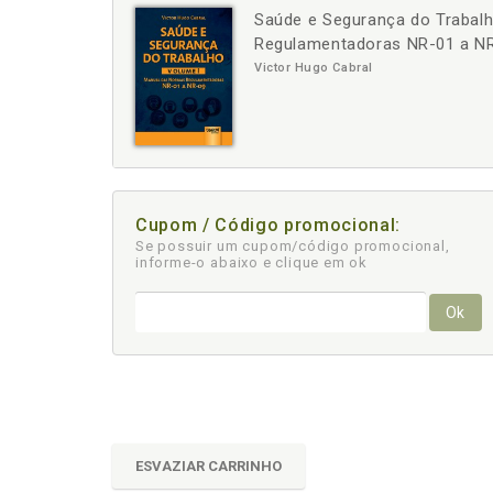
Saúde e Segurança do Trabal
-
+
Regulamentadoras NR-01 a N
Victor Hugo Cabral
Cupom / Código promocional:
Se possuir um cupom/código promocional,
informe-o abaixo e clique em ok
Ok
ESVAZIAR CARRINHO