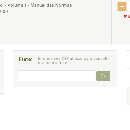
ho - Volume I - Manual das Normas
R-09
E
Informe seu CEP abaixo para consultar
Frete:
o valor do frete.
Ok