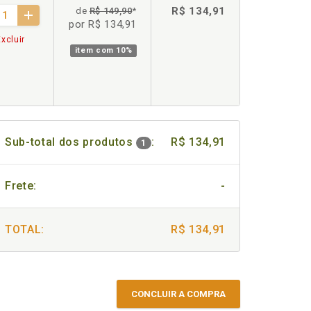
R$ 134,91
de
R$ 149,90
*
por R$ 134,91
xcluir
item com
10%
Sub-total dos produtos
:
R$ 134,91
1
Frete:
-
TOTAL:
R$ 134,91
CONCLUIR A COMPRA