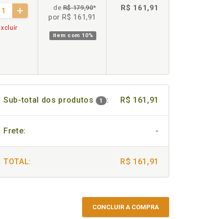
R$ 161,91
de
R$ 179,90
*
por R$ 161,91
xcluir
item com
10%
Sub-total dos produtos
:
R$ 161,91
1
Frete:
-
TOTAL:
R$ 161,91
CONCLUIR A COMPRA