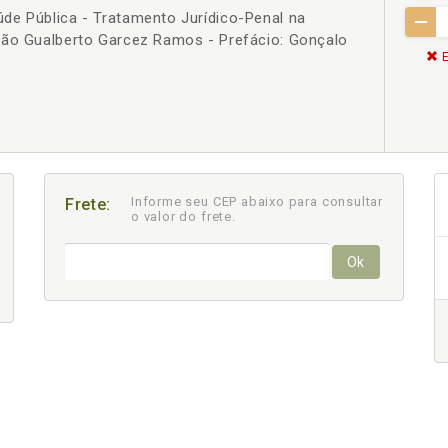
de Pública - Tratamento Jurídico-Penal na
oão Gualberto Garcez Ramos - Prefácio: Gonçalo
E
Informe seu CEP abaixo para consultar
Frete:
o valor do frete.
Ok