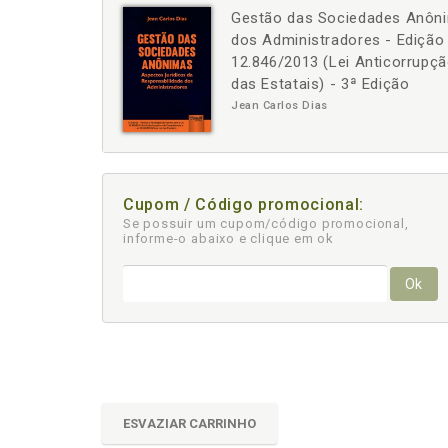
Gestão das Sociedades Anôni
-
+
dos Administradores - Edição
12.846/2013 (Lei Anticorrupçã
das Estatais) - 3ª Edição
Jean Carlos Dias
Cupom / Código promocional:
Se possuir um cupom/código promocional,
informe-o abaixo e clique em ok
Ok
ESVAZIAR CARRINHO