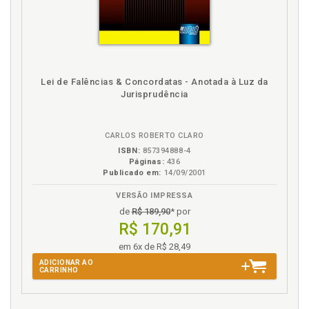
E
Estrutura administrativa da gestão das sociedades
anônimas, p. 38
Evolução da atividade comercial, p. 21
Lei de Falências & Concordatas - Anotada à Luz da
Exclusão judicial de responsabilidade, p. 134
Jurisprudência
Extracontratual. Método objetivo de apuração da
responsabilidade ex-tracontratual, p. 114
Extracontratual. Método subjetivo de aferição da
CARLOS ROBERTO CLARO
responsabilidade extra-contratual, p. 110
ISBN:
857394888-4
Páginas:
436
Publicado em:
14/09/2001
G
VERSÃO IMPRESSA
Garantia de gestão, investidura, substituição, fim de
de
R$ 189,90
* por
gestão, p. 52
R$ 170,91
Gestão. A estrutura administrativa da gestão das
em 6x de R$ 28,49
sociedades anônimas, p. 38
ADICIONAR AO
Gestão. A governança corporativa como modelo de
CARRINHO
gestão, p. 151
Gestão. Garantia de gestão, investidura,