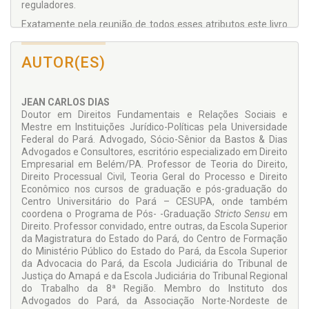
reguladores.
Exatamente pela reunião de todos esses atributos este livro
apresenta-se como excelente fonte de consulta tanto para
profissionais como para estudantes da área jurídica.
AUTOR(ES)
JEAN CARLOS DIAS
Doutor em Direitos Fundamen­tais e Relações Sociais e
Mestre em Instituições Jurídico-Políticas pela Universidade
Federal do Pará. Advogado, Sócio-Sênior da Bastos & Dias
Advogados e Consultores, escritório especiali­zado em Direito
Empresarial em Belém/PA. Professor de Teoria do Direito,
Direito Processual Civil, Teoria Geral do Processo e Direito
Econômico nos cursos de graduação e pós-graduação do
Centro Universitário do Pará – CESUPA, onde também
coordena o Programa de Pós- -Graduação
Stricto Sensu
em
Direito. Professor convidado, entre outras, da Escola Superior
da Magistratura do Estado do Pará, do Centro de Formação
do Ministério Público do Estado do Pará, da Escola Superior
da Advocacia do Pará, da Escola Ju­diciária do Tribunal de
Justiça do Amapá e da Escola Judiciária do Tribunal Regional
do Trabalho da 8ª Região. Membro do Insti­tuto dos
Advogados do Pará, da Associação Norte-Nordeste de