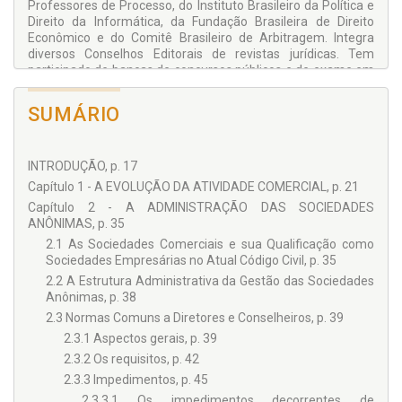
Professores de Processo, do Instituto Brasileiro da Política e
Direito da Informática, da Fundação Brasileira de Direito
Econômico e do Comitê Brasilei­ro de Arbitragem. Integra
diver­sos Conselhos Editorais de revis­tas jurídicas. Tem
participado de bancas de concursos públicos e de exame em
nível de mestrado e doutorado. Tem participado como
Conferencista e Professor em diversos cursos de pós-
SUMÁRIO
graduação, congressos, seminários e encontros jurídicos.
INTRODUÇÃO, p. 17
Capítulo 1 - A EVOLUÇÃO DA ATIVIDADE COMERCIAL, p. 21
Capítulo 2 - A ADMINISTRAÇÃO DAS SOCIEDADES
ANÔNIMAS, p. 35
2.1 As Sociedades Comerciais e sua Qualificação como
Sociedades Empresárias no Atual Código Civil, p. 35
2.2 A Estrutura Administrativa da Gestão das Sociedades
Anônimas, p. 38
2.3 Normas Comuns a Diretores e Conselheiros, p. 39
2.3.1 Aspectos gerais, p. 39
2.3.2 Os requisitos, p. 42
2.3.3 Impedimentos, p. 45
2.3.3.1 Os impedimentos decorrentes de