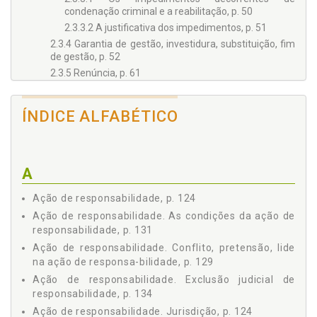
condenação criminal e a reabilitação, p. 50
2.3.3.2 A justificativa dos impedimentos, p. 51
2.3.4 Garantia de gestão, investidura, substituição, fim
de gestão, p. 52
2.3.5 Renúncia, p. 61
2.3.6 Remuneração e outros direitos, p. 63
Capítulo 3 - OS ÓRGÃOS ADMINISTRATIVOS SOCIETÁRIOS, p.
ÍNDICE ALFABÉTICO
67
3.1 Natureza do Vínculo, p. 68
3.2 Os Orgãos Societários no Regime Geral - Lei
6.404/1976, p. 72
A
3.2.1 Diretoria, p. 72
3.2.2 Conselho de Administração, p. 74
Ação de responsabilidade, p. 124
3.2.3 Assembleia Geral, p. 76
Ação de responsabilidade. As condições da ação de
3.2.4 Conselho Fiscal, p. 83
responsabilidade, p. 131
3.3 Os Orgãos Societários nas Companhias Estatais. Lei
Ação de responsabilidade. Conflito, pretensão, lide
13.303/2016, p. 85
na ação de responsa-bilidade, p. 129
3.3.1 Diretoria, p. 86
Ação de responsabilidade. Exclusão judicial de
3.3.2 Conselho de Administração, p. 89
responsabilidade, p. 134
3.3.3 Conselho Fiscal, p. 90
Ação de responsabilidade. Jurisdição, p. 124