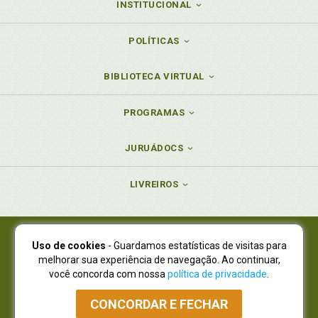
INSTITUCIONAL
POLÍTICAS
BIBLIOTECA VIRTUAL
PROGRAMAS
JURUÁDOCS
LIVREIROS
Uso de cookies
- Guardamos estatísticas de visitas para
Juruá Editora Ltda., CNPJ 77.535.508/0001-19
melhorar sua experiência de navegação. Ao continuar,
Juruá Informática Ltda., CNPJ 01.701.561/0001-80
você concorda com nossa
política de privacidade
.
NOVO ENDEREÇO:
R. Flávio Dallegrave, 7665, São Lourenço |
Curitiba - Paraná - CEP 82210-310
CONCORDAR E FECHAR
Atendimento: (41) 4009-3900
|
Vendas Atacado: (41) 4009-3939
|