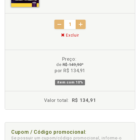
Excluir
Preço:
de
R$ 149,90
*
por R$ 134,91
item com
10%
Valor total:
R$ 134,91
Cupom / Código promocional:
Se possuir um cupom/código promocional, informe-o