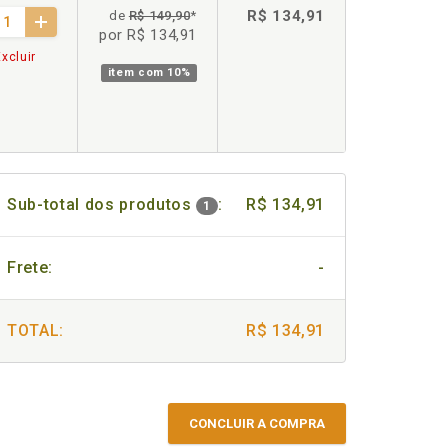
R$ 134,91
de
R$ 149,90
*
por R$ 134,91
xcluir
item com
10%
Sub-total dos produtos
:
R$ 134,91
1
Frete:
-
TOTAL:
R$ 134,91
CONCLUIR A COMPRA