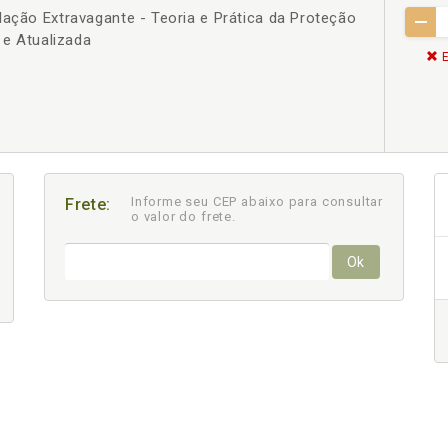
lação Extravagante - Teoria e Prática da Proteção
a e Atualizada
E
Informe seu CEP abaixo para consultar
Frete:
o valor do frete.
Ok