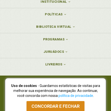
INSTITUCIONAL
POLÍTICAS
BIBLIOTECA VIRTUAL
PROGRAMAS
JURUÁDOCS
LIVREIROS
Uso de cookies
- Guardamos estatísticas de visitas para
Juruá Editora Ltda., CNPJ 77.535.508/0001-19
melhorar sua experiência de navegação. Ao continuar,
Juruá Informática Ltda., CNPJ 01.701.561/0001-80
você concorda com nossa
política de privacidade
.
NOVO ENDEREÇO:
R. Flávio Dallegrave, 7665, São Lourenço |
Curitiba - Paraná - CEP 82210-310
CONCORDAR E FECHAR
Atendimento: (41) 4009-3900
|
Vendas Atacado: (41) 4009-3939
|