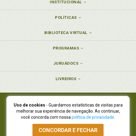
INSTITUCIONAL
POLÍTICAS
BIBLIOTECA VIRTUAL
PROGRAMAS
JURUÁDOCS
LIVREIROS
Uso de cookies
- Guardamos estatísticas de visitas para
Juruá Editora Ltda., CNPJ 77.535.508/0001-19
melhorar sua experiência de navegação. Ao continuar,
Juruá Informática Ltda., CNPJ 01.701.561/0001-80
você concorda com nossa
política de privacidade
.
NOVO ENDEREÇO:
R. Flávio Dallegrave, 7665, São Lourenço |
Curitiba - Paraná - CEP 82210-310
CONCORDAR E FECHAR
Atendimento: (41) 4009-3900
|
Vendas Atacado: (41) 4009-3939
|