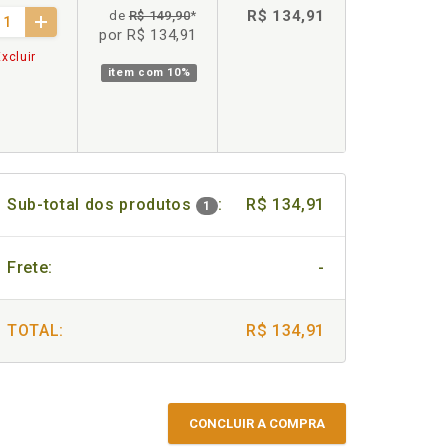
R$ 134,91
de
R$ 149,90
*
por R$ 134,91
xcluir
item com
10%
Sub-total dos produtos
:
R$ 134,91
1
Frete:
-
TOTAL:
R$ 134,91
CONCLUIR A COMPRA