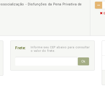
ssocialização - Disfunções da Pena Privativa de
E
Informe seu CEP abaixo para consultar
Frete:
o valor do frete.
Ok