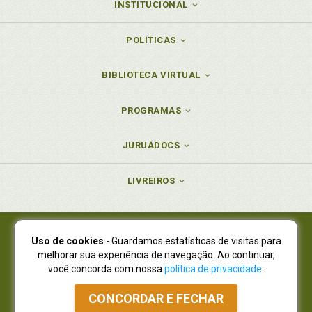
INSTITUCIONAL
POLÍTICAS
BIBLIOTECA VIRTUAL
PROGRAMAS
JURUÁDOCS
LIVREIROS
Uso de cookies
- Guardamos estatísticas de visitas para
Juruá Editora Ltda., CNPJ 77.535.508/0001-19
melhorar sua experiência de navegação. Ao continuar,
Juruá Informática Ltda., CNPJ 01.701.561/0001-80
você concorda com nossa
política de privacidade
.
NOVO ENDEREÇO:
R. Flávio Dallegrave, 7665, São Lourenço |
Curitiba - Paraná - CEP 82210-310
CONCORDAR E FECHAR
Atendimento: (41) 4009-3900
|
Vendas Atacado: (41) 4009-3939
|