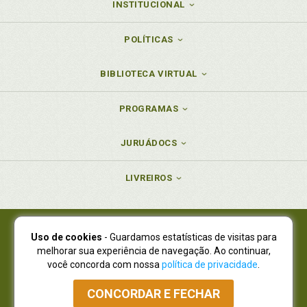
INSTITUCIONAL
POLÍTICAS
BIBLIOTECA VIRTUAL
PROGRAMAS
JURUÁDOCS
LIVREIROS
Uso de cookies
- Guardamos estatísticas de visitas para
Juruá Editora Ltda., CNPJ 77.535.508/0001-19
melhorar sua experiência de navegação. Ao continuar,
Juruá Informática Ltda., CNPJ 01.701.561/0001-80
você concorda com nossa
política de privacidade
.
NOVO ENDEREÇO:
R. Flávio Dallegrave, 7665, São Lourenço |
Curitiba - Paraná - CEP 82210-310
CONCORDAR E FECHAR
Atendimento: (41) 4009-3900
|
Vendas Atacado: (41) 4009-3939
|