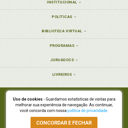
INSTITUCIONAL
POLÍTICAS
BIBLIOTECA VIRTUAL
PROGRAMAS
JURUÁDOCS
LIVREIROS
Uso de cookies
- Guardamos estatísticas de visitas para
Juruá Editora Ltda., CNPJ 77.535.508/0001-19
melhorar sua experiência de navegação. Ao continuar,
Juruá Informática Ltda., CNPJ 01.701.561/0001-80
você concorda com nossa
política de privacidade
.
NOVO ENDEREÇO:
R. Flávio Dallegrave, 7665, São Lourenço |
Curitiba - Paraná - CEP 82210-310
CONCORDAR E FECHAR
Atendimento: (41) 4009-3900
|
Vendas Atacado: (41) 4009-3939
|