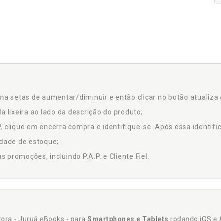
na setas de aumentar/diminuir e então clicar no botão atualiza 
a lixeira ao lado da descrição do produto;
 clique em encerra compra e identifique-se. Após essa identific
idade de estoque;
promoções, incluindo P.A.P. e Cliente Fiel.
itora - Juruá eBooks - para
Smartphones e Tablets
rodando iOS e 