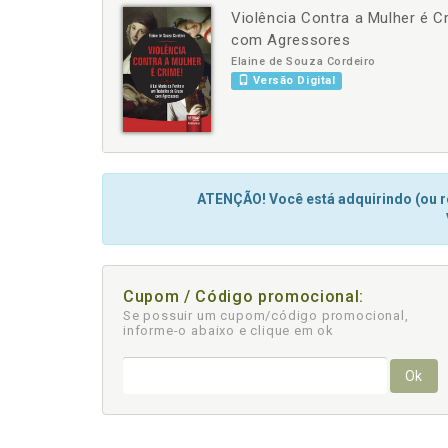
Violência Contra a Mulher é C
-
com Agressores
Elaine de Souza Cordeiro
Versão Digital
ATENÇÃO! Você está adquirindo (ou re
Cupom / Código promocional:
Se possuir um cupom/código promocional,
informe-o abaixo e clique em ok
Ok