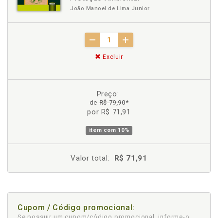
João Manoel de Lima Junior
Excluir
Preço:
de
R$ 79,90
*
por R$ 71,91
item com
10%
Valor total:
R$ 71,91
Cupom / Código promocional:
Se possuir um cupom/código promocional, informe-o