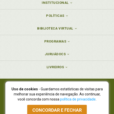
INSTITUCIONAL
POLÍTICAS
BIBLIOTECA VIRTUAL
PROGRAMAS
JURUÁDOCS
LIVREIROS
Uso de cookies
- Guardamos estatísticas de visitas para
Juruá Editora Ltda., CNPJ 77.535.508/0001-19
melhorar sua experiência de navegação. Ao continuar,
Juruá Informática Ltda., CNPJ 01.701.561/0001-80
você concorda com nossa
política de privacidade
.
NOVO ENDEREÇO:
R. Flávio Dallegrave, 7665, São Lourenço |
Curitiba - Paraná - CEP 82210-310
CONCORDAR E FECHAR
Atendimento: (41) 4009-3900
|
Vendas Atacado: (41) 4009-3939
|