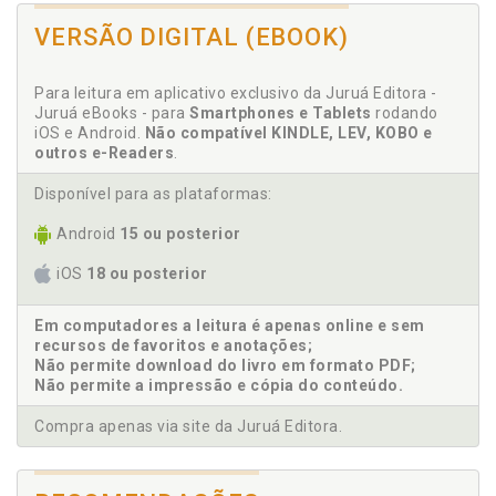
I
VERSÃO DIGITAL (EBOOK)
Ilustração. Lista de ilustrações e tabelas, p. 13
Instituições financeiras, p. 74
Para leitura em aplicativo exclusivo da Juruá Editora -
Juruá eBooks - para
Smartphones e Tablets
rodando
Intersetorialidade no desenvolvimento e
iOS e Android.
Não compatível KINDLE, LEV, KOBO e
implementação de políticas públicas ambientais, p.
outros e-Readers
.
58
Introdução, p. 19
Disponível para as plataformas:
Android
15 ou posterior
L
iOS
18 ou posterior
Lista de ilustrações e tabelas, p. 13
Lista de siglas, p. 15
Em computadores a leitura é apenas online e sem
recursos de favoritos e anotações;
M
Não permite download do livro em formato PDF;
Não permite a impressão e cópia do conteúdo.
Meio ambiente. Sistema financeiro nacional e meio
ambiente, p. 65
Compra apenas via site da Juruá Editora.
Método de abordagem, p. 31