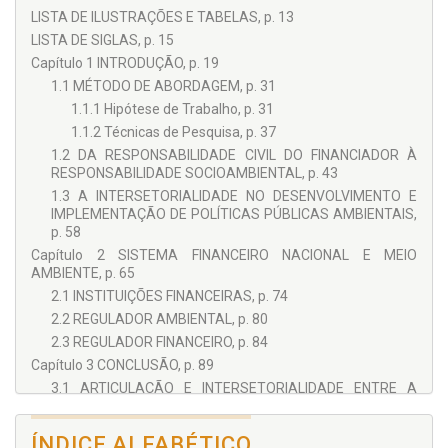
Procter & Gamble vs. Bankers Trust: um estudo sobre contratos
LISTA DE ILUSTRAÇÕES E TABELAS, p. 13
derivativos
(2015),
A Natureza Jurídica e Contábil do Cross-
Currency Swap
(2015) e
A Experiência Regulatória Internacional
LISTA DE SIGLAS, p. 15
em Produtos Correlatos para a Saúde
(2009). Fluente em inglês
Capítulo 1 INTRODUÇÃO, p. 19
e tem bons conhecimentos de francês.
1.1 MÉTODO DE ABORDAGEM, p. 31
1.1.1 Hipótese de Trabalho, p. 31
1.1.2 Técnicas de Pesquisa, p. 37
1.2 DA RESPONSABILIDADE CIVIL DO FINANCIADOR À
RESPONSABILIDADE SOCIOAMBIENTAL, p. 43
1.3 A INTERSETORIALIDADE NO DESENVOLVIMENTO E
IMPLEMENTAÇÃO DE POLÍTICAS PÚBLICAS AMBIENTAIS,
p. 58
Capítulo 2 SISTEMA FINANCEIRO NACIONAL E MEIO
AMBIENTE, p. 65
2.1 INSTITUIÇÕES FINANCEIRAS, p. 74
2.2 REGULADOR AMBIENTAL, p. 80
2.3 REGULADOR FINANCEIRO, p. 84
Capítulo 3 CONCLUSÃO, p. 89
3.1 ARTICULAÇÃO E INTERSETORIALIDADE ENTRE A
EXECUÇÃO DA PNMA E O SFN, p. 89
3.2 PROPOSTAS PARA COOPERAÇÃO E COLABORAÇÃO
ÍNDICE ALFABÉTICO
ENTRE O SFN E A EXECUÇÃO DA PNMA, p. 96