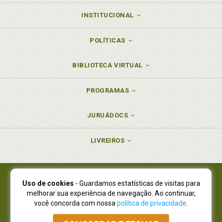
INSTITUCIONAL
POLÍTICAS
BIBLIOTECA VIRTUAL
PROGRAMAS
JURUÁDOCS
LIVREIROS
Uso de cookies
- Guardamos estatísticas de visitas para
Juruá Editora Ltda., CNPJ 77.535.508/0001-19
melhorar sua experiência de navegação. Ao continuar,
Juruá Informática Ltda., CNPJ 01.701.561/0001-80
você concorda com nossa
política de privacidade
.
NOVO ENDEREÇO:
R. Flávio Dallegrave, 7665, São Lourenço |
Curitiba - Paraná - CEP 82210-310