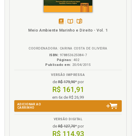
disponível
Disponível
páginas
Meio Ambiente Marinho e Direito - Vol. 1
em
na
eBook
B.V.
COORDENADORA: CARINA COSTA DE OLIVEIRA
ISBN:
978853625084-7
Páginas:
402
Publicado em:
20/04/2015
VERSÃO IMPRESSA
de
R$ 179,90
* por
R$ 161,91
em 6x de R$ 26,99
ADICIONAR AO
CARRINHO
VERSÃO DIGITAL
de
R$ 127,70
* por
R$ 114,93