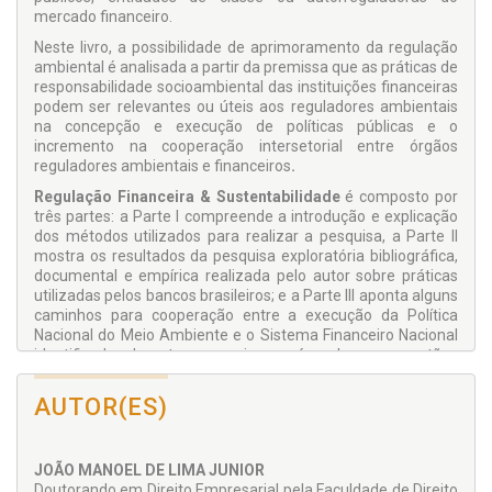
mercado financeiro.
Neste livro, a possibilidade de aprimoramento da regulação
ambiental é analisada a partir da premissa que as práticas de
responsabilidade socioambiental das instituições financeiras
podem ser relevantes ou úteis aos reguladores ambientais
na concepção e execução de políticas públicas e o
incremento na cooperação intersetorial entre órgãos
reguladores ambientais e financeiros
.
Regulação Financeira & Sustentabilidade
é composto por
três partes: a Parte I compreende a introdução e explicação
dos métodos utilizados para realizar a pesquisa, a Parte II
mostra os resultados da pesquisa exploratória bibliográfica,
documental e empírica realizada pelo autor sobre práticas
utilizadas pelos bancos brasileiros; e a Parte III aponta alguns
caminhos para cooperação entre a execução da Política
Nacional do Meio Ambiente e o Sistema Financeiro Nacional
identificados durante a pesquisa e reúne algumas questões
ligadas à relação entre regulação, meio ambiente e sistema
financeiro que não puderam ser respondidas.
AUTOR(ES)
JOÃO MANOEL DE LIMA JUNIOR
Doutorando em Direito Empresarial pela Faculdade de Direito