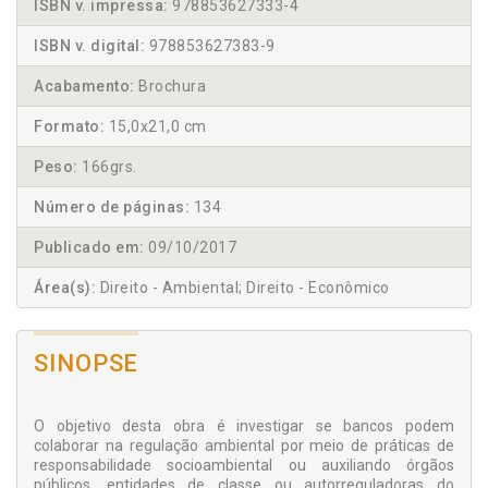
ISBN v. impressa:
978853627333-4
ISBN v. digital:
978853627383-9
Acabamento:
Brochura
Formato:
15,0x21,0 cm
Peso:
166grs.
Número de páginas:
134
Publicado em:
09/10/2017
Área(s):
Direito - Ambiental; Direito - Econômico
SINOPSE
O objetivo desta obra é investigar se bancos podem
colaborar na regulação ambiental por meio de práticas de
responsabilidade socioambiental ou auxiliando órgãos
públicos, entidades de classe ou autorreguladoras do