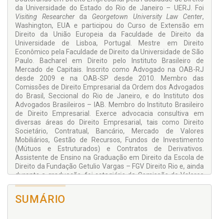
da Universidade do Estado do Rio de Janeiro – UERJ. Foi
Visiting Researcher
da
Georgetown University Law Center
,
Washington, EUA e participou do Curso de Extensão em
Direito da União Europeia da Faculdade de Direito da
Universidade de Lisboa, Portugal. Mestre em Direito
Econômico pela Faculdade de Direito da Universidade de São
Paulo. Bacharel em Direito pelo Instituto Brasileiro de
Mercado de Capitais. Inscrito como Advogado na OAB-RJ
desde 2009 e na OAB-SP desde 2010. Membro das
Comissões de Direito Empresarial da Ordem dos Advogados
do Brasil, Seccional do Rio de Janeiro, e do Instituto dos
Advogados Brasileiros – IAB. Membro do Instituto Brasileiro
de Direito Empresarial. Exerce advocacia consultiva em
diversas áreas do Direito Empresarial, tais como Direito
Societário, Contratual, Bancário, Mercado de Valores
Mobiliários, Gestão de Recursos, Fundos de Investimento
(Mútuos e Estruturados) e Contratos de Derivativos.
Assistente de Ensino na Graduação em Direito da Escola de
Direito da Fundação Getulio Vargas – FGV Direito Rio e, ainda
durante a graduação, foi estagiário da Comissão de Valores
Mobiliários – CVM e intercambista do V Programa de
Intercâmbio da Secretaria de Acompanhamento Econômico
SUMÁRIO
– SEAE do Ministério da Fazenda. Autor de diversas
publicações na área jurídica, tais como os artigos científicos