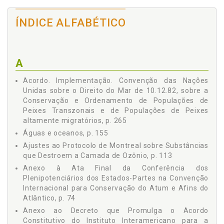
da Fauna e Flora Selvagens em Perigo de Extinção, p. 29
Proposta de Emenda à Convenção sobre o Comércio
ÍNDICE ALFABÉTICO
Internacional das Espécies da Fauna e Flora Selvagens
em Perigo de Extinção, p. 39
Anexo do Decreto que Promulga a Emenda ao Art. XI,
parágrafo 3º, Alínea (A) da Convenção sobre o
A
Comércio Internacional das Espécies da Fauna e Flora
Selvagens Ameaçadas de Extinção/MRE, p. 39
Acordo. Implementação. Convenção das Nações
Convenção sobre a Conservação dos Recursos Vivos
Unidas sobre o Direito do Mar de 10.12.82, sobre a
Marinhos Antárticos, p. 40
Conservação e Ordenamento de Populações de
Convenção para a Conservação das Focas Antárticas, p.
Peixes Transzonais e de Populações de Peixes
48
altamente migratórios, p. 265
Convenção Internacional para a Proteção dos Vegetais, p.
Águas e oceanos, p. 155
52
Ajustes ao Protocolo de Montreal sobre Substâncias
Convenção para a Proteção da Flora,da Fauna e das
que Destroem a Camada de Ozônio, p. 113
Belezas Cênicas Naturais dos Países da América, p. 56
Anexo à Ata Final da Conferência dos
Convenção para a Regulamentação da Pesca da Baleia, p.
Plenipotenciários dos Estados-Partes na Convenção
59
Internacional para Conservação do Atum e Afins do
Protocolo Adicional à Convenção Internacional para a
Atlântico, p. 74
Regulamentação da Pesca da Baleia, p. 62
Convenção Internacional para a Regulamentação da
Anexo ao Decreto que Promulga o Acordo
Pesca da Baleia, p. 62
Constitutivo do Instituto Interamericano para a