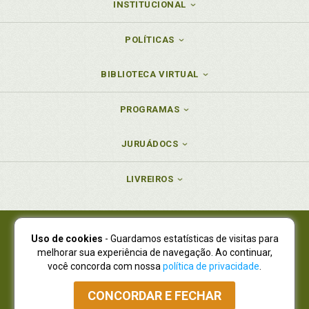
INSTITUCIONAL
POLÍTICAS
BIBLIOTECA VIRTUAL
PROGRAMAS
JURUÁDOCS
LIVREIROS
Uso de cookies
- Guardamos estatísticas de visitas para
Juruá Editora Ltda., CNPJ 77.535.508/0001-19
melhorar sua experiência de navegação. Ao continuar,
Juruá Informática Ltda., CNPJ 01.701.561/0001-80
você concorda com nossa
política de privacidade
.
NOVO ENDEREÇO:
R. Flávio Dallegrave, 7665, São Lourenço |
Curitiba - Paraná - CEP 82210-310
CONCORDAR E FECHAR
Atendimento: (41) 4009-3900
|
Vendas Atacado: (41) 4009-3939
|