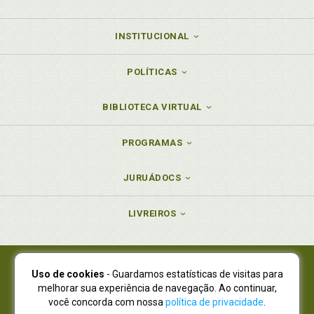
INSTITUCIONAL
POLÍTICAS
BIBLIOTECA VIRTUAL
PROGRAMAS
JURUÁDOCS
LIVREIROS
Uso de cookies
- Guardamos estatísticas de visitas para
Juruá Editora Ltda., CNPJ 77.535.508/0001-19
melhorar sua experiência de navegação. Ao continuar,
Juruá Informática Ltda., CNPJ 01.701.561/0001-80
você concorda com nossa
política de privacidade
.
NOVO ENDEREÇO:
R. Flávio Dallegrave, 7665, São Lourenço |