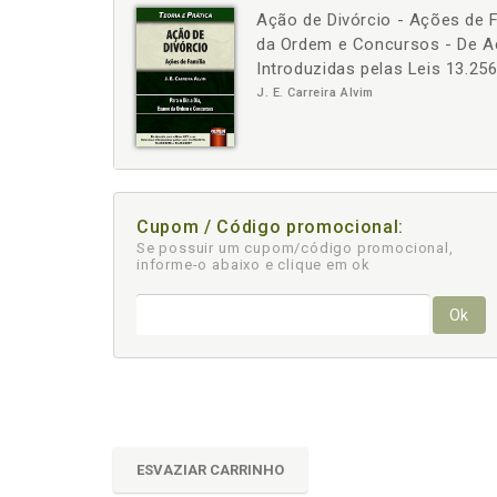
Ação de Divórcio - Ações de Fa
-
+
da Ordem e Concursos - De 
Introduzidas pelas Leis 13.25
J. E. Carreira Alvim
Cupom / Código promocional:
Se possuir um cupom/código promocional,
informe-o abaixo e clique em ok
Ok
ESVAZIAR CARRINHO