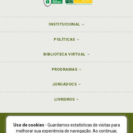
INSTITUCIONAL
POLÍTICAS
BIBLIOTECA VIRTUAL
PROGRAMAS
JURUÁDOCS
LIVREIROS
Uso de cookies
- Guardamos estatísticas de visitas para
Juruá Editora Ltda., CNPJ 77.535.508/0001-19
melhorar sua experiência de navegação. Ao continuar,
Juruá Informática Ltda., CNPJ 01.701.561/0001-80