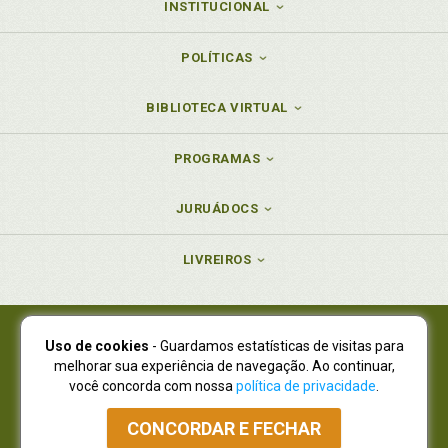
INSTITUCIONAL
POLÍTICAS
BIBLIOTECA VIRTUAL
PROGRAMAS
JURUÁDOCS
LIVREIROS
Uso de cookies
- Guardamos estatísticas de visitas para
Juruá Editora Ltda., CNPJ 77.535.508/0001-19
melhorar sua experiência de navegação. Ao continuar,
Juruá Informática Ltda., CNPJ 01.701.561/0001-80
você concorda com nossa
política de privacidade
.
NOVO ENDEREÇO:
R. Flávio Dallegrave, 7665, São Lourenço |
Curitiba - Paraná - CEP 82210-310
CONCORDAR E FECHAR
Atendimento: (41) 4009-3900
|
Vendas Atacado: (41) 4009-3939
|