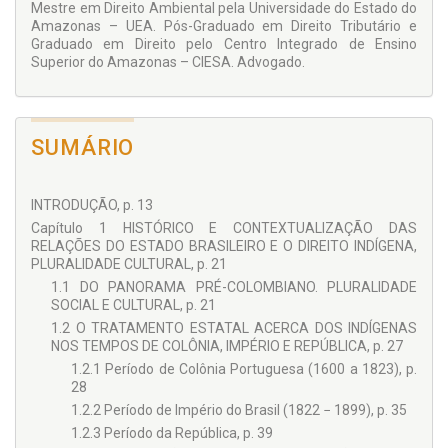
Mestre em Direito Ambiental pela Universidade do Estado do
diferenças de culturas ocidentais e indígenas.
Amazonas – UEA. Pós-Graduado em Direito Tributário e
Graduado em Direito pelo Centro Integrado de Ensino
Superior do Amazonas – CIESA. Advogado.
SUMÁRIO
INTRODUÇÃO, p. 13
Capítulo 1 HISTÓRICO E CONTEXTUALIZAÇÃO DAS
RELAÇÕES DO ESTADO BRASILEIRO E O DIREITO INDÍGENA,
PLURALIDADE CULTURAL, p. 21
1.1 DO PANORAMA PRÉ-COLOMBIANO. PLURALIDADE
SOCIAL E CULTURAL, p. 21
1.2 O TRATAMENTO ESTATAL ACERCA DOS INDÍGENAS
NOS TEMPOS DE COLÔNIA, IMPÉRIO E REPÚBLICA, p. 27
1.2.1 Período de Colônia Portuguesa (1600 a 1823), p.
28
1.2.2 Período de Império do Brasil (1822 − 1899), p. 35
1.2.3 Período da República, p. 39