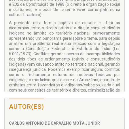
e 232 da Constituição de 1988 (o direito à organização social
e costumes, e modos de fazer e viver como patrimônio
cultural brasileiro).
A presente obra tem o objetivo de estudar e aferir as
dicotomias entre o direito pátrio e o direito consuetudinário
indígena no âmbito do território nacional, primeiramente
apresentando um panorama geral sobre o tema, para depois
analisar um problema real e sua relação com a legislação
como a Constituição Federal e o Estatuto do Índio (Lei.
6.001/1973). Conflitos gerados acerca de incompatibilidades
dos dois tipos de ordenamento (pátrio e consuetudinário
indígena) vêm causando atrito no território nacional, gerando
insegurança jurídica. Podemos exemplificar alguns conflitos
como o fechamento noturno de rodovias federais por
indígenas, o morticínio que ocorre na Amazônia, oriunda de
embates entre fazendeiros e indígenas/caboclos, cada qual
com seus conceitos de território e direitos, criminalização de
índios por terem cometido atos de cultura tradicional tendo
incidido em tipos penais e penais/ambientais. Para alcançar
AUTOR(ES)
tais objetivos foi empregada a abordagem dedutiva. No que
concerne a esse critério parte-se do estudo das normas
constitucionais brasileiras, do novo Constitucionalismo Latino
Americano e do pluralismo jurídico para abordar casos
CARLOS ANTONIO DE CARVALHO MOTA JUNIOR
específicos sobre choques verificados em relação às