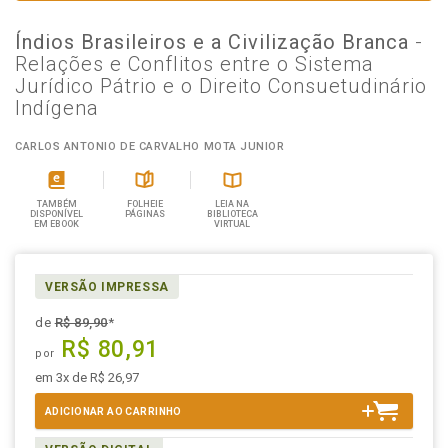
Índios Brasileiros e a Civilização Branca
-
Relações e Conflitos entre o Sistema
Jurídico Pátrio e o Direito Consuetudinário
Indígena
CARLOS ANTONIO DE CARVALHO MOTA JUNIOR
TAMBÉM
FOLHEIE
LEIA NA
DISPONÍVEL
PÁGINAS
BIBLIOTECA
EM EBOOK
VIRTUAL
VERSÃO IMPRESSA
de
R$ 89,90
*
R$ 80,91
por
em 3x de R$ 26,97
ADICIONAR AO CARRINHO