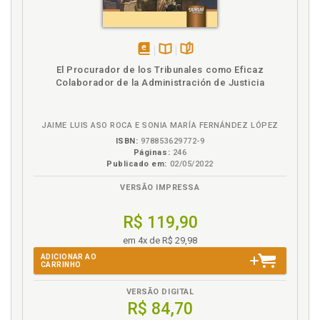
Direito ao não contato, p. 84
Direito brasileiro. Pluralismo jurídico no direito
brasileiro, p. 65
Direito estatal. Crise de legitimidade do direito
disponível
Disponível
páginas
El Procurador de los Tribunales como Eficaz
estatal e novas normatividades não oficiais. O que é
em
na
Colaborador de la Administración de Justicia
justiça, p. 55
eBook
B.V.
Direito humano internacional. Conflitos entre os
direitos humanos internacionais e práticas culturais
JAIME LUIS ASO ROCA E SONIA MARÍA FERNÁNDEZ LÓPEZ
indígenas, p. 82
ISBN:
978853629772-9
Direito indígena. Ações coletivas como instrumento
Páginas:
246
de defesa de direitos indígenas no Brasil, p. 101
Publicado em:
02/05/2022
Direito indígena. Histórico e contextualização das
VERSÃO IMPRESSA
relações do Estado brasileiro e o direito indígena,
pluralidade cultural, p. 21
R$ 119,90
Direito indígena. Jurisdição sobre direitos indígenas,
em 4x de R$ 29,98
p. 93
ADICIONAR AO
CARRINHO
E
VERSÃO DIGITAL
Estado brasileiro. Histórico e contextualização das
R$ 84,70
relações do Estado brasileiro e o direito indígena,