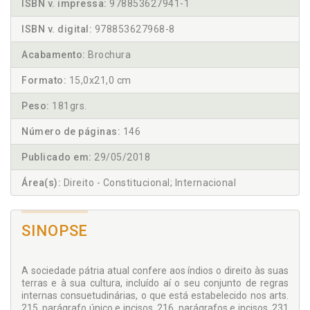
ISBN v. impressa:
978853627941-1
ISBN v. digital:
978853627968-8
Acabamento:
Brochura
Formato:
15,0x21,0 cm
Peso:
181grs.
Número de páginas:
146
Publicado em:
29/05/2018
Área(s):
Direito - Constitucional; Internacional
SINOPSE
A sociedade pátria atual confere aos índios o direito às suas
terras e à sua cultura, incluído aí o seu conjunto de regras
internas consuetudinárias, o que está estabelecido nos arts.
215, parágrafo único e incisos, 216, parágrafos e incisos, 231