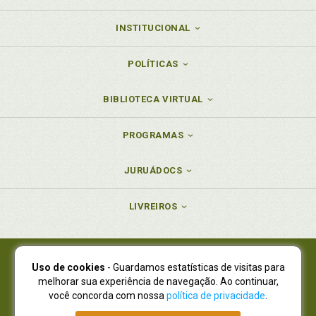
INSTITUCIONAL
POLÍTICAS
BIBLIOTECA VIRTUAL
PROGRAMAS
JURUÁDOCS
LIVREIROS
Uso de cookies
- Guardamos estatísticas de visitas para
Juruá Editora Ltda., CNPJ 77.535.508/0001-19
melhorar sua experiência de navegação. Ao continuar,
Juruá Informática Ltda., CNPJ 01.701.561/0001-80
você concorda com nossa
política de privacidade
.
NOVO ENDEREÇO:
R. Flávio Dallegrave, 7665, São Lourenço |
Curitiba - Paraná - CEP 82210-310