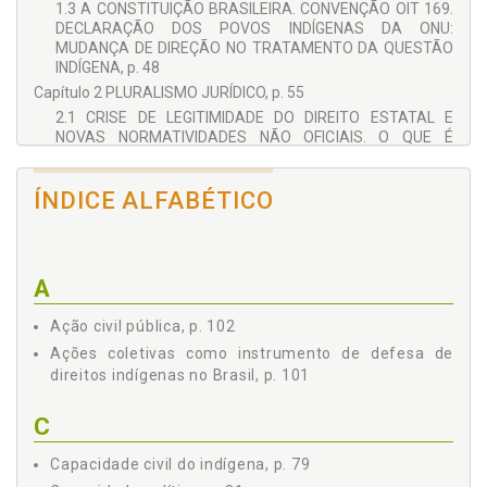
1.3 A CONSTITUIÇÃO BRASILEIRA. CONVENÇÃO OIT 169.
DECLARAÇÃO DOS POVOS INDÍGENAS DA ONU:
MUDANÇA DE DIREÇÃO NO TRATAMENTO DA QUESTÃO
INDÍGENA, p. 48
Capítulo 2 PLURALISMO JURÍDICO, p. 55
2.1 CRISE DE LEGITIMIDADE DO DIREITO ESTATAL E
NOVAS NORMATIVIDADES NÃO OFICIAIS. O QUE É
JUSTIÇA, p. 55
2.2 O PLURALISMO JURÍDICO NO DIREITO BRASILEIRO, p.
ÍNDICE ALFABÉTICO
65
2.3 A HERMENÊUTICA DIATÓPICA, p. 71
Capítulo 3 DOS INSTITUTOS LEGAIS BRASILEIROS
RELACIONADOS COM O PLURALISMO JURÍDICO EM
A
RELAÇÃO AOS INDÍGENAS, p. 73
3.1 DO DIREITO À DIFERENÇA, p. 73
Ação civil pública, p. 102
3.2 DIREITO AO DEVIDO PROCESSO LEGAL, p. 75
Ações coletivas como instrumento de defesa de
3.3 CULPABILIDADE PENAL DO INDÍGENA, p. 76
direitos indígenas no Brasil, p. 101
3.4 CAPACIDADE CIVIL DO INDÍGENA, p. 79
3.5 CAPACIDADE POLÍTICA, p. 81
C
3.6 CONFLITOS ENTRE OS DIREITOS HUMANOS
INTERNACIONAIS E PRÁTICAS CULTURAIS INDÍGENAS, p.
Capacidade civil do indígena, p. 79
82