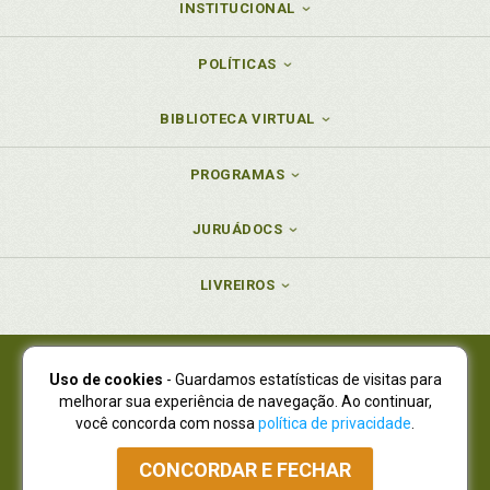
INSTITUCIONAL
POLÍTICAS
BIBLIOTECA VIRTUAL
PROGRAMAS
JURUÁDOCS
LIVREIROS
Uso de cookies
- Guardamos estatísticas de visitas para
Juruá Editora Ltda., CNPJ 77.535.508/0001-19
melhorar sua experiência de navegação. Ao continuar,
Juruá Informática Ltda., CNPJ 01.701.561/0001-80
você concorda com nossa
política de privacidade
.
NOVO ENDEREÇO:
R. Flávio Dallegrave, 7665, São Lourenço |
Curitiba - Paraná - CEP 82210-310
CONCORDAR E FECHAR
Atendimento: (41) 4009-3900
|
Vendas Atacado: (41) 4009-3939
|