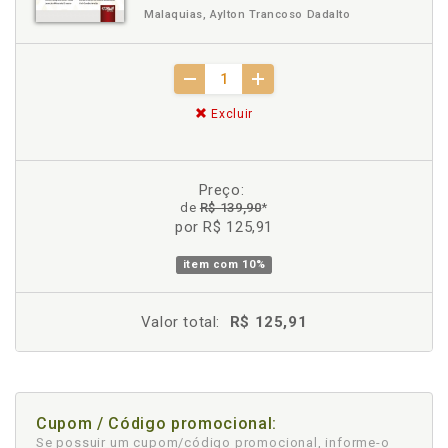
Malaquias, Aylton Trancoso Dadalto
Excluir
Preço:
de
R$ 139,90
*
por R$ 125,91
item com
10%
Valor total:
R$ 125,91
Cupom / Código promocional:
Se possuir um cupom/código promocional, informe-o