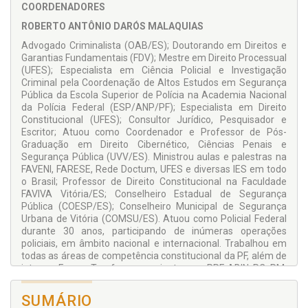
dessa mencionada dupla de dedicados juristas, estimulando
COORDENADORES
os demais Autores/Colaboradores a desenvolverem
ROBERTO ANTÔNIO DARÓS MALAQUIAS
pesquisas acadêmicas de excelente nível científico que
subsidiarão novas políticas públicas para a área da
Advogado Criminalista (OAB/ES); Doutorando em Direitos e
Segurança Pública e Defesa Social (...). Só me resta desejar
Garantias Fundamentais (FDV); Mestre em Direito Processual
uma agradável leitura a todos vocês.
(UFES); Especialista em Ciência Policial e Investigação
Criminal pela Coordenação de Altos Estudos em Segurança
Anderson Sant’Ana Pedra
Pública da Escola Superior de Polícia na Academia Nacional
Procurador do Estado do Espírito Santo (PGE/ES)
da Polícia Federal (ESP/ANP/PF); Especialista em Direito
Constitucional (UFES); Consultor Jurídico, Pesquisador e
Escritor; Atuou como Coordenador e Professor de Pós-
Graduação em Direito Cibernético, Ciências Penais e
Segurança Pública (UVV/ES). Ministrou aulas e palestras na
FAVENI, FARESE, Rede Doctum, UFES e diversas IES em todo
o Brasil; Professor de Direito Constitucional na Faculdade
FAVIVA Vitória/ES; Conselheiro Estadual de Segurança
Pública (COESP/ES); Conselheiro Municipal de Segurança
Urbana de Vitória (COMSU/ES). Atuou como Policial Federal
durante 30 anos, participando de inúmeras operações
policiais, em âmbito nacional e internacional. Trabalhou em
todas as áreas de competência constitucional da PF, além de
integrar Forças-Tarefas em conjunto com PRF, ABIN, PC, PM,
GCM e Forças Estrangeiras, acumulando ampla experiência
em investigação criminal e atividades operacionais. Foi o
SUMÁRIO
idealizador e o coordenador do Plano de Informatização da