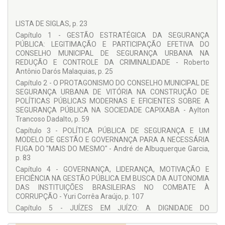
PF no Espírito Santo, ocasião em que fundou o primeiro
Núcleo de Informática da instituição, no ano de 1987,
LISTA DE SIGLAS, p. 23
somando-se aos pioneiros da corporação na edificação da
área de TIC. Desenvolveu vários projetos de modernização
Capítulo 1 - GESTÃO ESTRATÉGICA DA SEGURANÇA
nos anos seguintes, inclusive o Plano de Estruturação em TIC
PÚBLICA: LEGITIMAÇÃO E PARTICIPAÇÃO EFETIVA DO
junto à Direção-Geral da PF em Brasília, no ano de 2002.
CONSELHO MUNICIPAL DE SEGURANÇA URBANA NA
Atuou como professor na Academia Nacional da Polícia
REDUÇÃO E CONTROLE DA CRIMINALIDADE - Roberto
Federal (ANP/PF) e conquistou sua “Aposentadoria Especial
Antônio Darós Malaquias, p. 25
Voluntária” no ano de 2013. É Oficial da “Tropa de Elite” do
Capítulo 2 - O PROTAGONISMO DO CONSELHO MUNICIPAL DE
Exército Brasileiro com a patente de 2º Tenente de Infantaria
SEGURANÇA URBANA DE VITÓRIA NA CONSTRUÇÃO DE
Paraquedista, com centenas de “saltos em exercícios de
POLÍTICAS PÚBLICAS MODERNAS E EFICIENTES SOBRE A
combate” (na Reserva desde 1984). Foi homenageado com a
SEGURANÇA PÚBLICA NA SOCIEDADE CAPIXABA - Aylton
Ordem do Mérito “Domingos Martins”, no grau Comendador,
Trancoso Dadalto, p. 59
em 22/11/2021, sendo a maior condecoração do Estado do
Capítulo 3 - POLÍTICA PÚBLICA DE SEGURANÇA E UM
Espírito Santo entregue a celebridades nacionais e
MODELO DE GESTÃO E GOVERNANÇA PARA A NECESSÁRIA
internacionais. Em 29/03/2022, recebeu a Comenda do
FUGA DO "MAIS DO MESMO" - André de Albuquerque Garcia,
Mérito Legislativo “Agesandro da Costa Pereira” que
p. 83
homenageia advogados possuidores de notável saber
Capítulo 4 - GOVERNANÇA, LIDERANÇA, MOTIVAÇÃO E
jurídico e relevantes serviços prestados à sociedade
EFICIÊNCIA NA GESTÃO PÚBLICA EM BUSCA DA AUTONOMIA
capixaba. Foi agraciado com a Comenda “Carlinhos de
DAS INSTITUIÇÕES BRASILEIRAS NO COMBATE À
Oliveira” por relevantes serviços prestados ao município de
CORRUPÇÃO - Yuri Corrêa Araújo, p. 107
Vitória/ES, em 13/09/2022. Possui diversos artigos e livros
publicados.
Capítulo 5 - JUÍZES EM JUÍZO: A DIGNIDADE DO
MAGISTRADO NOS LIMITES DA INVESTIGAÇÃO E OS
AYLTON TRANCOSO DADALTO