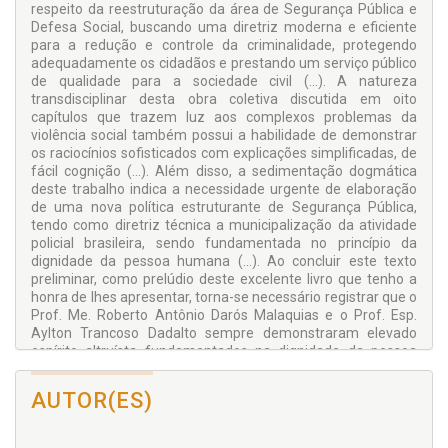
respeito da reestruturação da área de Segurança Pública e
Defesa Social, buscando uma diretriz moderna e eficiente
para a redução e controle da criminalidade, protegendo
adequadamente os cidadãos e prestando um serviço público
de qualidade para a sociedade civil (...). A natureza
transdisciplinar desta obra coletiva discutida em oito
capítulos que trazem luz aos complexos problemas da
violência social também possui a habilidade de demonstrar
os raciocínios sofisticados com explicações simplificadas, de
fácil cognição (...). Além disso, a sedimentação dogmática
deste trabalho indica a necessidade urgente de elaboração
de uma nova política estruturante de Segurança Pública,
tendo como diretriz técnica a municipalização da atividade
policial brasileira, sendo fundamentada no princípio da
dignidade da pessoa humana (...). Ao concluir este texto
preliminar, como prelúdio deste excelente livro que tenho a
honra de lhes apresentar, torna-se necessário registrar que o
Prof. Me. Roberto Antônio Darós Malaquias e o Prof. Esp.
Aylton Trancoso Dadalto sempre demonstraram elevado
espírito altruísta fundamentados na dignidade da pessoa
humana e no compromisso de construção e fortalecimento
da democracia brasileira.
AUTOR(ES)
O espírito de equipe e a dedicação na coordenação e
orientação desta linha de pesquisa é a marca personalizada