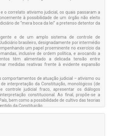
e o correlato ativismo judicial, os quais passaram a
n­cernente à possibilidade de um órgão não eleito
iário de “mera boca da lei” a pretenso detentor da
­gente e de um amplo sistema de controle de
udiciário brasileiro, designadamente por intermédio
sempenhando um papel proeminente no exercício da
emandas, inclusive de ordem política, e avocando a
mentos têm alimentado a delicada tensão entre
tomar medidas reativas frente à evidente expansão
ntos comportamentos de atuação judicial – ativismo ou
s de interpretação da Constituição, monológicos (de
controle judicial fraco, apresentar os diálogos
nterpretação constitucional. Ao final, propõe-se a
País, bem como a possibilidade de cultivo das teorias
entido da Constituição.