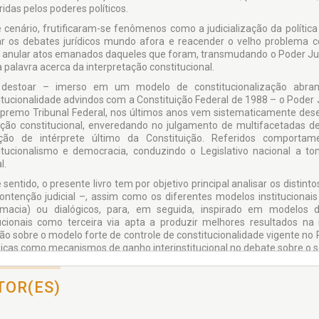
idas pelos poderes políticos.
 cenário, frutificaram-se fenômenos como a judicialização da política 
r os debates jurídicos mundo afora e reacender o velho problema co
 anular atos emanados daqueles que foram, transmudando o Poder Judic
a palavra acerca da interpretação constitucional.
destoar – imerso em um modelo de constitucionalização abran
itucionalidade advindos com a Constituição Federal de 1988 – o Poder J
premo Tribunal Federal, nos últimos anos vem sistematicamente de
dição constitucional, enveredando no julgamento de multifacetadas d
ção de intérprete último da Constituição. Referidos comporta
itucionalismo e democracia, conduzindo o Legis­lativo nacional a 
l.
 sentido, o presente livro tem por objetivo principal analisar os disti
contenção judicial –, assim como os diferentes modelos institucionai
macia) ou dialógicos, para, em seguida, inspirado em modelos de 
tucionais como terceira via apta a produzir melhores resultados na i
xão sobre o modelo forte de controle de constitucionalidade vigente no 
gicas como mecanismos de ganho interinstitu­cional no debate sobre o s
TOR(ES)