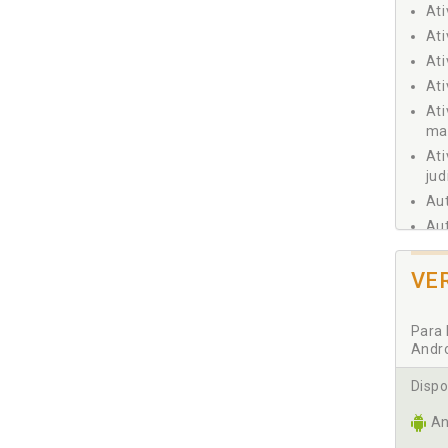
3.
Ati
Ati
Ati
3.
Ati
At
mai
Capít
Ati
4.
jud
4.
Aut
4.
Aut
CONSI
Aut
REFER
VE
Aut
Au
com
Para 
Au
Andr
sup
Dispo
Aut
Aut
An