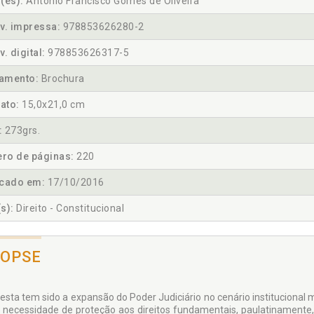
(es):
Antonio Francisco Gomes de Oliveira
v. impressa:
978853626280-2
v. digital:
978853626317-5
amento:
Brochura
ato:
15,0x21,0 cm
:
273grs.
ro de páginas:
220
icado em:
17/10/2016
s):
Direito - Constitucional
NOPSE
esta tem sido a expansão do Poder Judiciário no cenário institu­cional
 necessidade de proteção aos direitos fundamentais, paulatinamente,