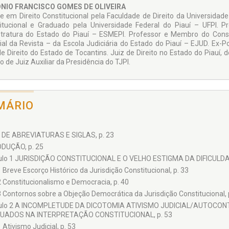
NIO FRANCISCO GOMES DE OLIVEIRA
e em Direito Constitucional pela Faculdade de Direito da Universidade 
itucional e Graduado pela Universidade Federal do Piauí – UFPI. 
tratura do Estado do Piauí – ESMEPI. Professor e Membro do Conse
rial da Revista – da Escola Judiciária do Estado do Piauí – EJUD. Ex-Po
de Direito do Estado de Tocantins. Juiz de Direito no Estado do Piauí
 de Juiz Auxiliar da Presidência do TJPI.
MÁRIO
 DE ABREVIATURAS E SIGLAS, p. 23
DUÇÃO, p. 25
ulo 1 JURISDIÇÃO CONSTITUCIONAL E O VELHO ESTIGMA DA DIFICULD
1 Breve Escorço Histórico da Jurisdição Constitucional, p. 33
2 Constitucionalismo e Democracia, p. 40
3 Contornos sobre a Objeção Democrática da Jurisdição Constitucional, 
tulo 2 A INCOMPLETUDE DA DICOTOMIA ATIVISMO JUDICIAL/AUTO
UADOS NA INTERPRETAÇÃO CONSTITUCIONAL, p. 53
1 Ativismo Judicial, p. 53