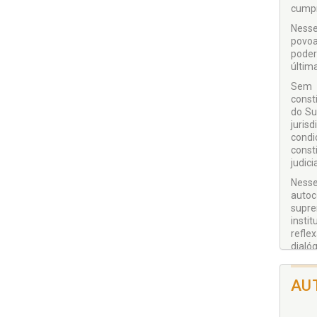
cumpr
Nesse
povoa
poder
últim
Sem 
const
do Su
juris
condi
const
judicia
Nesse
auto­
supre
insti
refle
dialó
AU