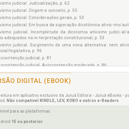
5 O Monólogo das Teses da Última Palavra na Interpretação da Constitui
vismo judicial. Judicialização, p. 62
3.5.1 O legislativo com a última palavra, p. 128
vismo judicial. Origem e conceito, p. 55
3.5.2 O judiciário com a última palavra, p. 132
vismo judicial. Considerações gerais, p. 53
6 Diálogos Institucionais e a Ausência da Última Palavra na Interpretação
vismo judicial. Em busca da superação dicotômica ativis-mo/auto
3.6.1 Deve haver a última palavra na interpretação constitucional?, p. 
ivismo judicial. Incompletude da dicotomia ativismo judici-a
3.6.2 A "última palavra provisória", p. 147
s adequados na in-terpretação constitucional, p. 53
ulo 4 OS MEANDROS DO DIÁLOGO INSTITUCIONAL BRASILEIRO, p. 149
vismo judicial. Surgimento de uma nova alternativa: nem ati
1 O Expansionismo da Autoridade do Poder Judiciário, p. 150
icial/legislativa, p. 96
2 O Legislativo em Alerta!, p. 167
ocontenção judicial, p. 81
3 Horizontes para o Diálogo Institucional no Brasil, p. 177
ocontenção judicial. Autocontenção moderada, p. 86
DERAÇÕES FINAIS, p. 187
ocontenção judicial. Considerações gerais, origem e conceito, p
ÊNCIAS, p. 197
RSÃO DIGITAL (EBOOK)
ocontenção judicial. Em busca da superação dicotômica ativis-m
tocontenção judicial. Incompletude da dicotomia ativis
portamentos mais adequados na in-terpretação constitucional,
leitura em aplicativo exclusivo da Juruá Editora - Juruá eBooks - 
tocontenção judicial. Surgimento de uma nova alternativa
oid.
Não compatível KINDLE, LEV, KOBO e outros e-Readers
.
remacia judicial/legislativa, p. 96
nível para as plataformas:
ocontenção judicial. Vertente minimalista, p. 83
oridade. Expansionismo da autoridade do poder judiciário, p. 15
droid
15 ou posterior