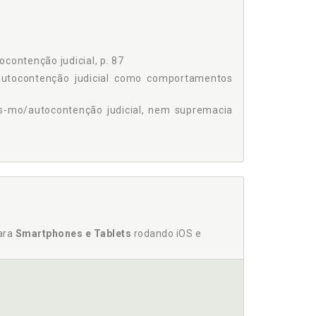
ção, p. 125
 da Constituição, p. 138
contenção judicial, p. 87
144
l/autocontenção judicial como comportamentos
vis-mo/autocontenção judicial, nem supremacia
. 81
o/autocontenção judicial, p. 87
mo judici-al/autocontenção judicial como
 p. 53
para
Smartphones e Tablets
rodando iOS e
: nem ativismo/autocontenção judicial, nem
0