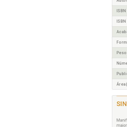
Autor
ISBN 
ISBN 
Acab
Form
Peso
Núme
Publ
Área(
SI
Manif
maior