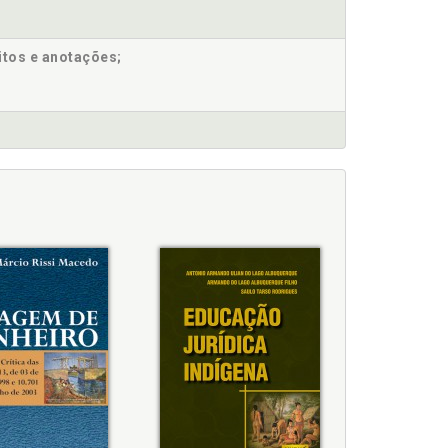
itos e anotações;
 na interpretação da Constituição, p. 138
o da Constituição, p. 125
, p. 43
al, p. 91
onal. Considerações propedêuticas, p. 91
il, p. 177
p. 149