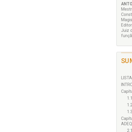
ANTO
Mestr
Const
Magis
Edito
Juiz 
função
SU
LISTA
INTRO
Capít
1.
1.
1.
Capí
ADEQ
2.