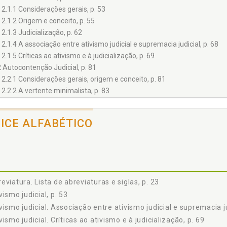
2.1.1 Considerações gerais, p. 53
2.1.2 Origem e conceito, p. 55
2.1.3 Judicialização, p. 62
2.1.4 A associação entre ativismo judicial e supremacia judicial, p. 68
2.1.5 Críticas ao ativismo e à judicialização, p. 69
2 Autocontenção Judicial, p. 81
2.2.1 Considerações gerais, origem e conceito, p. 81
2.2.2 A vertente minimalista, p. 83
2.2.3 Autocontenção moderada, p. 86
3 Em Busca da Superação Dicotômica Ativismo/Autocontenção Judicial,
DICE ALFABÉTICO
ulo 3 O DIÁLOGO INSTITUCIONAL COMO TERCEIRA VIA NA INTERPRETA
1 Considerações Propedêuticas, p. 91
2 O Surgimento de uma Nova Alternativa: nem Ativismo/Autocontenção Ju
3 Teorias Dialógicas, p. 98
3.3.1 Teorias quanto ao método judicial, p. 102
eviatura. Lista de abreviaturas e siglas, p. 23
3.3.2 Teorias estruturais do diálogo, p. 105
vismo judicial, p. 53
3.3.3 Fusão dialógica, p. 112
vismo judicial. Associação entre ativismo judicial e supremacia ju
3.3.4 Ponderações pontuais acerca das teorias dialógicas, p. 113
4 O Paradigma Dialógico na Experiência Canadense, p. 115
vismo judicial. Críticas ao ativismo e à judicialização, p. 69