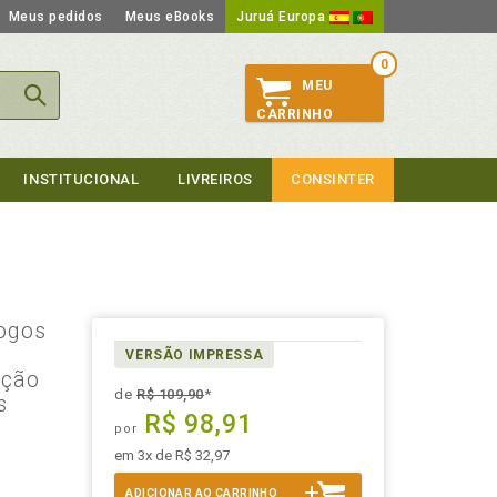
Meus pedidos
Meus eBooks
Juruá Europa
0
MEU
CARRINHO
INSTITUCIONAL
LIVREIROS
CONSINTER
logos
VERSÃO IMPRESSA
nção
de
R$ 109,90
*
s
R$ 98,91
por
em 3x de R$ 32,97
ADICIONAR AO CARRINHO