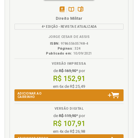
licitação e contratação pública, p. 13
disponível
Disponível
páginas
M
Direito Militar
em
na
4ª EDIÇÃO - REVISTA E ATUALIZADA
eBook
B.V.
Maximalismo da Lei 13.019/2014, p. 17
JORGE CESAR DE ASSIS
Modalidades de parceria e a atuação em rede, p. 29
ISBN:
978655605748-4
Monitoramento e avaliação, p. 39
Páginas:
324
Monitoramento, avaliação, acompanhamento e
Publicado em:
10/09/2021
fiscalização, p. 38
VERSÃO IMPRESSA
de
R$ 169,90
* por
N
R$ 152,91
Norma geral. Aspecto histórico do "problema"
em 6x de R$ 25,49
constitucional das normas gerais, p. 46
ADICIONAR AO
CARRINHO
Norma geral. Competência para legislar sobre
normas gerais na Constituição, p. 47
VERSÃO DIGITAL
Norma geral. Disciplina das parcerias sociais por
de
R$ 119,90
* por
meio de normas gerais, p. 51
R$ 107,91
Norma. "Toda norma é geral", p. 45
em 4x de R$ 26,98
Normas gerais e o fortalecimento do sistema