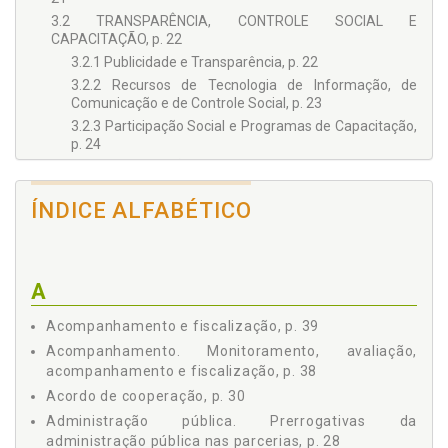
3.2 TRANSPARÊNCIA, CONTROLE SOCIAL E
CAPACITAÇÃO, p. 22
3.2.1 Publicidade e Transparência, p. 22
3.2.2 Recursos de Tecnologia de Informação, de
Comunicação e de Controle Social, p. 23
3.2.3 Participação Social e Programas de Capacitação,
p. 24
3.3 AS ORGANIZAÇÕES DA SOCIEDADE CIVIL, p. 24
3.4 OS AGENTES PÚBLICOS NO PROCESSO DE
ÍNDICE ALFABÉTICO
PLANEJAMENTO, CELEBRAÇÃO, EXECUÇÃO E
ENCERRAMENTO DAS PARCERIAS, p. 25
3.4.1 Administrador Público, p. 25
3.4.2 Gestor Público, p. 25
A
3.4.3 Conselhos de Políticas Públicas, p. 26
3.4.4 Comissões, p. 27
Acompanhamento e fiscalização, p. 39
3.4.5 Pareceristas, p. 27
Acompanhamento. Monitoramento, avaliação,
3.5 AS PARCERIAS NA LEI 13.019/2014, p. 27
acompanhamento e fiscalização, p. 38
3.5.1 Parcerias para Atividade e Projetos, p. 27
Acordo de cooperação, p. 30
3.5.2 Prerrogativas da Administração Pública nas
Administração pública. Prerrogativas da
Parcerias, p. 28
administração pública nas parcerias, p. 28