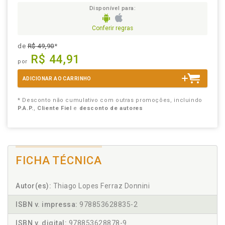
Disponível para:
Conferir regras
de
R$ 49,90
*
R$ 44,91
por
ADICIONAR AO CARRINHO
* Desconto não cumulativo com outras promoções, incluindo
P.A.P.
,
Cliente Fiel
e
desconto de autores
FICHA TÉCNICA
Autor(es):
Thiago Lopes Ferraz Donnini
ISBN v. impressa:
978853628835-2
ISBN v. digital:
978853628878-9