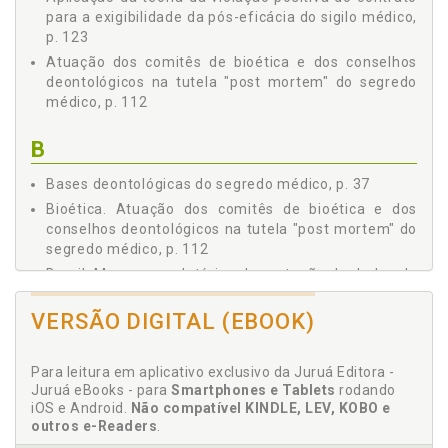
Devido à Inacessibilidade de Informações por
para a exigibilidade da pós-eficácia do sigilo médico,
Herdeiros, p. 88
p. 123
3.2.2 Prejuízo à Operacionalização dos Seguros de
Vida, p. 93
Atuação dos comitês de bioética e dos conselhos
deontológicos na tutela "post mortem" do segredo
3.2.3 Entraves para Cálculos Estatísticos Direcionados
às Políticas Públicas em Saúde, p. 96
médico, p. 112
4 PROPOSTAS PARA DISCIPLINAR E VIABILIZAR A PÓS-
EFICÁCIA DO SIGILO MÉDICO NO BRASIL, p. 105
B
4.1 ESTÍMULO ÀS DIRETIVAS ANTECIPADAS DE
VONTADE, p. 105
Bases deontológicas do segredo médico, p. 37
4.2 ATUAÇÃO DOS COMITÊS DE BIOÉTICA E DOS
Bioética. Atuação dos comitês de bioética e dos
CONSELHOS DEONTOLÓGICOS NA TUTELA POST
conselhos deontológicos na tutela "post mortem" do
MORTEM DO SEGREDO MÉDICO, p. 112
segredo médico, p. 112
4.3 POSITIVAÇÃO DA PÓS-EFICÁCIA DOS DIREITOS DA
Brasil. Marcos regulatórios da proteção de dados da
PERSONALIDADE E DO SIGILO MÉDICO, p. 118
saúde e do sigilo médico no Brasil e em Portugal, p.
4.4 APLICAÇÃO DA TEORIA DA VIOLAÇÃO POSITIVA DO
49
VERSÃO DIGITAL (EBOOK)
CONTRATO PARA A EXIGIBILIDADE DA PÓS-EFICÁCIA DO
SIGILO MÉDICO, p. 123
C
CONSIDERAÇÕES FINAIS, p. 131
Para leitura em aplicativo exclusivo da Juruá Editora -
REFERÊNCIAS, p. 139
Juruá eBooks - para
Smartphones e Tablets
rodando
Cálculo estatístico. Entraves para cálculos
iOS e Android.
Não compatível KINDLE, LEV, KOBO e
estatísticos direcionados às políticas públicas em
outros e-Readers
.
saúde, p. 96