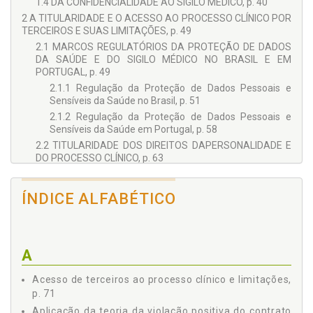
1.4 DA CONFIDENCIALIDADE AO SIGILO MÉDICO, p. 40
2 A TITULARIDADE E O ACESSO AO PROCESSO CLÍNICO POR
TERCEIROS E SUAS LIMITAÇÕES, p. 49
2.1 MARCOS REGULATÓRIOS DA PROTEÇÃO DE DADOS
DA SAÚDE E DO SIGILO MÉDICO NO BRASIL E EM
PORTUGAL, p. 49
2.1.1 Regulação da Proteção de Dados Pessoais e
Sensíveis da Saúde no Brasil, p. 51
2.1.2 Regulação da Proteção de Dados Pessoais e
Sensíveis da Saúde em Portugal, p. 58
2.2 TITULARIDADE DOS DIREITOS DAPERSONALIDADE E
DO PROCESSO CLÍNICO, p. 63
2.3 ACESSO DE TERCEIROS AO PROCESSO CLÍNICO E
LIMITAÇÕES, p. 71
ÍNDICE ALFABÉTICO
3 A PÓS-EFICÁCIA DO SIGILO MÉDICO E A TUTELA POST
MORTEM DOS DIREITOS DA PERSONALIDADE DO PACIENTE,
p. 79
3.1 IMPORTÂNCIA E EMBASAMENTOS PARA A PÓS-
A
EFICÁCIA DO SIGILO MÉDICO, p. 79
3.2 CONSEQUÊNCIAS INCIDENTAIS DA PÓS-EFICÁCIA DO
Acesso de terceiros ao processo clínico e limitações,
SEGREDO MÉDICO, p. 88
p. 71
3.2.1 A Possibilidade de Ocultação de Erro Médico
Aplicação da teoria da violação positiva do contrato