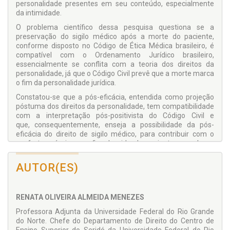
personalidade presentes em seu conteúdo, especialmente
da intimidade.
O problema científico dessa pesquisa questiona se a
preservação do sigilo médico após a morte do paciente,
conforme disposto no Código de Ética Médica brasileiro, é
compatível com o Ordenamento Jurídico brasileiro,
essencialmente se conflita com a teoria dos direitos da
personalidade, já que o Código Civil prevê que a morte marca
o fim da personalidade jurídica.
Constatou-se que a pós-eficácia, entendida como projeção
póstuma dos direitos da personalidade, tem compatibilidade
com a interpretação pós-positivista do Código Civil e
que, consequentemente, enseja a possibilidade da pós-
eficácia do direito de sigilo médico, para contribuir com o
conforto psíquico em fim de vida do paciente, e realça o
reconhecimento do enfermo como sujeito de direitos, digno
e dotado de autodeterminação informacional.
AUTOR(ES)
Foi elaborada uma construção argumentativa voltada para a
compreensão jurídica da importância e da operacionalização
da eficácia póstuma dos direitos da personalidade e,
RENATA OLIVEIRA ALMEIDA MENEZES
consequentemente, do sigilo médico, a requerimento do
Professora Adjunta da Universidade Federal do Rio Grande
paciente nas diretivas antecipadas de vontade.
do Norte. Chefe do Departamento de Direito do Centro de