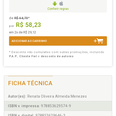
Conferir regras
de
R$ 64,70
*
R$ 58,23
por
em 2x de R$ 29,12
ADICIONAR AO CARRINHO
* Desconto não cumulativo com outras promoções, incluindo
P.A.P.
,
Cliente Fiel
e
desconto de autores
FICHA TÉCNICA
Autor(es):
Renata Oliveira Almeida Menezes
ISBN v. impressa:
978853629574-9
ISBN v. digital:
978853629646-3