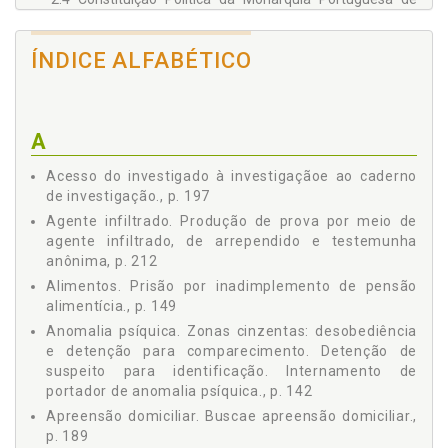
04.04.1838, p. 57
2.5 A Constituição Portuguesa de 21.08.1911, p. 59
ÍNDICE ALFABÉTICO
2.6 Constituição Corporativa de Portugal de 11.04.1933, p.
62
2.7 Constituição da República Portuguesa de 1976 - CRP,
p. 67
A
2.8 Resumo e Conclusão, p. 70
Capítulo 3 - NAS CONSTITUIÇÕES BRASILEIRAS, p. 75
Acesso do investigado à investigaçãoe ao caderno
3.1 Apresentação, p. 75
de investigação., p. 197
3.2 A Carta Monárquica do Império do Brasil de
Agente infiltrado. Produção de prova por meio de
25.03.1824, p. 76
agente infiltrado, de arrependido e testemunha
3.3 A Constituição da República dos Estados Unidos do
anônima, p. 212
Brasil de 24.02.1891, p. 79
Alimentos. Prisão por inadimplemento de pensão
3.4 A Constituição do Brasil de 16.07.1934, p. 82
alimentícia., p. 149
3.5 Constituição Brasileira de 10.11.1937 (o Estado Novo),
Anomalia psíquica. Zonas cinzentas: desobediência
p. 85
e detenção para comparecimento. Detenção de
3.6 Constituição do Brasil de 18.09.1946
suspeito para identificação. Internamento de
(Redemocratização), p. 90
portador de anomalia psíquica., p. 142
3.7 Constituição de 1967 e Emenda 1/69, p. 92
Apreensão domiciliar. Buscae apreensão domiciliar.,
3.8 Constituição Federal de 1988, p. 96
p. 189
3.9 Resumo e Conclusão, p. 98