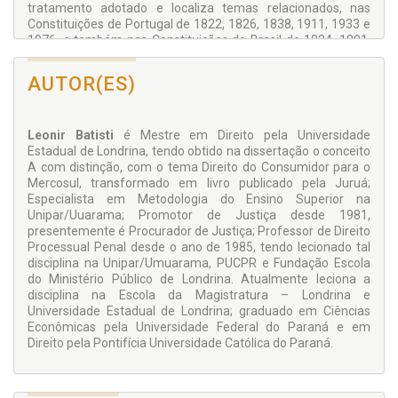
tratamento adotado e localiza temas relacionados, nas
Constituições de Portugal de 1822, 1826, 1838, 1911, 1933 e
1976, e também nas Constituições do Brasil de 1824, 1891,
1934, 1937, 1946, 1967 e Emenda 1/1969, e 1988.
A terceira especifica e compõe os contornos dogmáticos do
AUTOR(ES)
princípio, tais como, ramos em que incide, sujeitos
envolvidos, objeto jurídico, natureza, dimensão temporal,
além de zonas cinzentas e hipóteses de redução do alcance
Leonir Batisti
é Mestre em Direito pela Universidade
da presunção.
Estadual de Londrina, tendo obtido na dissertação o conceito
A quarta busca o significado e compreensão – do direito de
A com distinção, com o tema Direito do Consumidor para o
investigar, de não ser compelido a produzir prova contra si,
Mercosul, transformado em livro publicado pela Juruá;
da prova, da produção de prova por agente infiltrado, da
Especialista em Metodologia do Ensino Superior na
publicidade da mídia em relação ao investigado, do
Unipar/Uuarama; Promotor de Justiça desde 1981,
significado do trânsito em julgado, dos “novos instrumentos
presentemente é Procurador de Justiça; Professor de Direito
do processo”, e da criação de tipos penais e delimitação
Processual Penal desde o ano de 1985, tendo lecionado tal
quantitativas de penas – em face da presunção de inocência.
disciplina na Unipar/Umuarama, PUCPR e Fundação Escola
do Ministério Público de Londrina. Atualmente leciona a
disciplina na Escola da Magistratura – Londrina e
Universidade Estadual de Londrina; graduado em Ciências
Econômicas pela Universidade Federal do Paraná e em
Direito pela Pontifícia Universidade Católica do Paraná.