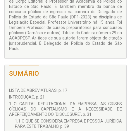
de Corpo Editorial e Professor da Academia de Polícia do
domínio do fato), externos (depuração da livre concorrência
Estado de São Paulo. É também membro da banca de
com desestímulo à criação e manutenção de “empresas do
concurso público de ingresso na carreira de Delegado de
crime”) e expansivos (servir de prova a outros processos não
Polícia do Estado de São Paulo (DP1-2023) na disciplina de
criminais).
Legislação Especial. Professor Universitário há 15 anos. Foi
também Professor de cursos preparatórios para concursos
públicos (Damásio e outros). Titular da Cadeira número 29 da
ACADPESP. Ar-tigos de sua autoria foram objeto de citação
jurisprudencial. É Delegado de Polícia do Estado de São
Paulo.
SUMÁRIO
LISTA DE ABREVIATURAS, p. 17
INTRODUÇÃO, p. 21
1 O CAPITAL REPUTACIONAL DA EMPRESA, AS CRISES
CÍCLICAS DO CAPITALISMO E A NECESSIDADE DE
APERFEIÇOAMENTO DO ´DISCLOSURE´, p. 31
1.1 O QUE SE CONSIDERA EMPRESA E PESSOA JURÍDICA
PARA ESTE TRABALHO, p. 39