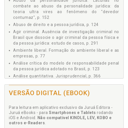
Abuso da personalidade jurídica. Lacunas no
2 ANÁLISE CRÍTICA DO MODELO DE RESPONSABILIDADE
combate ao abuso da personalidade jurídica: da
PENAL DA PESSOA JURÍDICA ADOTADO NO BRASIL, p. 123
teoria ultra vires ao fenômeno do "devedor
2.1 O ABUSO DE DIREITO E A PESSOA JURÍDICA, p. 124
contumaz", p. 152
2.2 A DESCONSIDERAÇÃO DA PERSONALIDADE
Abuso de direito e a pessoa jurídica, p. 124
JURÍDICA, p. 128
Agir criminal. Ausência de investigação criminal no
2.2.1 A Desconsideração da Personalidade Jurídica
Brasil que dissocie o agir criminal da pessoa física e
Direta, p. 136
da pessoa jurídica: estudo de casos, p. 291
2.2.2 A Desconsideração da Personalidade Jurídica
Ambiente liberal. Formação do ambiente liberal e as
Inversa, p. 146
empresas, p. 77
2.3 LACUNAS NO COMBATE AO ABUSO DA
Análise crítica do modelo de responsabilidade penal
PERSONALIDADE JURÍDICA: DA TEORIA ULTRA VIRES AO
da pessoa jurídica adotado no Brasil, p. 123
FENÔMENO DO ´DEVEDOR CONTUMAZ´, p. 152
2.3.1 A Boa Trilha da Teoria Ultra Vires Societatis, p.
Análise quantitativa. Jurisprudencial, p. 366
154
Análise quantitativa. Jurisprudencial. Necessidade
2.3.1.1 A origem e evolução anglo-saxônica da
de pesquisa direta com palavras-chave, p. 372
VERSÃO DIGITAL (EBOOK)
teoria ultra vires societatis, p. 155
Análise quantitativa. Jurisprudencial. Outras
2.3.1.2 A teoria ultra vires societatis no Brasil, p. 161
conclusões, p. 381
2.3.2 Consequências do Abandono da Teoria Ultra
Para leitura em aplicativo exclusivo da Juruá Editora -
Análise quantitativa. Jurisprudencial. Primeiras
Vires Societatis para a Aferição da Responsabilidade
Juruá eBooks - para
Smartphones e Tablets
rodando
conclusões, p. 371
Criminal da Pessoa Jurídica, p. 164
iOS e Android.
Não compatível KINDLE, LEV, KOBO e
Análise quantitativa. Jurisprudencial. Respostas
2.3.3 A Questão do Devedor Contumaz e a
outros e-Readers
.
relacionadas, p. 369
Responsabilidade Criminal da Pessoa Jurídica, p. 167