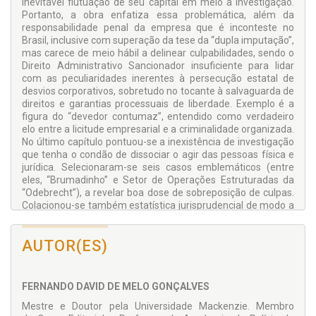
inevitável flutuação de seu capital em meio à investigação.
Portanto, a obra enfatiza essa problemática, além da
responsabilidade penal da empresa que é inconteste no
Brasil, inclusive com superação da tese da “dupla imputação”,
mas carece de meio hábil a delinear culpabilidades, sendo o
Direito Administrativo Sancionador insuficiente para lidar
com as peculiaridades inerentes à persecução estatal de
desvios corporativos, sobretudo no tocante à salvaguarda de
direitos e garantias processuais de liberdade. Exemplo é a
figura do “devedor contumaz”, entendido como verdadeiro
elo entre a licitude empresarial e a criminalidade organizada.
No último capítulo pontuou-se a inexistência de investigação
que tenha o condão de dissociar o agir das pessoas física e
jurídica. Selecionaram-se seis casos emblemáticos (entre
eles, “Brumadinho” e Setor de Operações Estruturadas da
“Odebrecht”), a revelar boa dose de sobreposição de culpas.
Colacionou-se também estatística jurisprudencial de modo a
fazer notar a dificuldade de concretizar o mandamento
constitucional de criminalização da pessoa jurídica, o qual foi
AUTOR(ES)
ampliado por diversos tratados internacionais dos quais o
Brasil é signatário. Daí a necessidade do inquérito policial
empresarial. À luz da filosofia da devida investigação
criminal, ele seria capaz de trazer ganho social relevante:
FERNANDO DAVID DE MELO GONÇALVES
efeitos internos (delimitar as culpabilidades em meio ao
Mestre e Doutor pela Universidade Mackenzie. Membro
crime corporativo, racionalizando a aplicação da teoria do