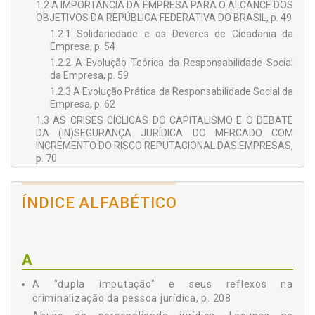
1.2 A IMPORTÂNCIA DA EMPRESA PARA O ALCANCE DOS
OBJETIVOS DA REPÚBLICA FEDERATIVA DO BRASIL, p. 49
1.2.1 Solidariedade e os Deveres de Cidadania da
Empresa, p. 54
1.2.2 A Evolução Teórica da Responsabilidade Social
da Empresa, p. 59
1.2.3 A Evolução Prática da Responsabilidade Social da
Empresa, p. 62
1.3 AS CRISES CÍCLICAS DO CAPITALISMO E O DEBATE
DA (IN)SEGURANÇA JURÍDICA DO MERCADO COM
INCREMENTO DO RISCO REPUTACIONAL DAS EMPRESAS,
p. 70
1.3.1 A Formação do Ambiente Liberal e as Empresas,
p. 77
ÍNDICE ALFABÉTICO
1.3.2 As Crises Cíclicas do Capitalismo e as Empresas,
p. 87
1.3.3 A Formação do Capital Reputacional Corporativo
e o Incremento do Risco Derivado da Assimetria
A
Informacional, p. 100
1.4 O NECESSÁRIO FOMENTO DO DISCLOSURE PARA
A "dupla imputação" e seus reflexos na
CRIAÇÃO DE MECANISMO CAPAZ DE REPARTIR
criminalização da pessoa jurídica, p. 208
RESPONSABILIDADES PENAIS CORPORATIVAS E
PRESERVAR O MERCADO, p. 110