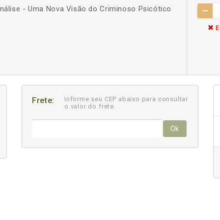
análise - Uma Nova Visão do Criminoso Psicótico
E
Informe seu CEP abaixo para consultar
Frete:
o valor do frete.
Ok