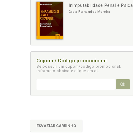
Inimputabilidade Penal e Psic
-
+
Greta Fernandes Moreira
Cupom / Código promocional:
Se possuir um cupom/código promocional,
informe-o abaixo e clique em ok
Ok
ESVAZIAR CARRINHO