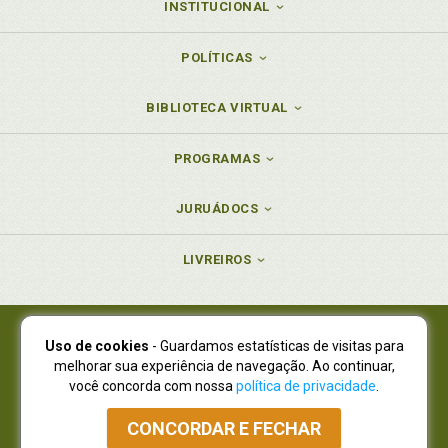
INSTITUCIONAL
POLÍTICAS
BIBLIOTECA VIRTUAL
PROGRAMAS
JURUÁDOCS
LIVREIROS
Uso de cookies
- Guardamos estatísticas de visitas para
Juruá Editora Ltda., CNPJ 77.535.508/0001-19
melhorar sua experiência de navegação. Ao continuar,
Juruá Informática Ltda., CNPJ 01.701.561/0001-80
você concorda com nossa
política de privacidade
.
NOVO ENDEREÇO:
R. Flávio Dallegrave, 7665, São Lourenço |
Curitiba - Paraná - CEP 82210-310
CONCORDAR E FECHAR
Atendimento: (41) 4009-3900
|
Vendas Atacado: (41) 4009-3939
|