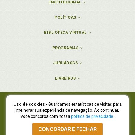
INSTITUCIONAL
POLÍTICAS
BIBLIOTECA VIRTUAL
PROGRAMAS
JURUÁDOCS
LIVREIROS
Uso de cookies
- Guardamos estatísticas de visitas para
Juruá Editora Ltda., CNPJ 77.535.508/0001-19
melhorar sua experiência de navegação. Ao continuar,
Juruá Informática Ltda., CNPJ 01.701.561/0001-80
você concorda com nossa
política de privacidade
.
NOVO ENDEREÇO:
R. Flávio Dallegrave, 7665, São Lourenço |
Curitiba - Paraná - CEP 82210-310
CONCORDAR E FECHAR
Atendimento: (41) 4009-3900
|
Vendas Atacado: (41) 4009-3939
|