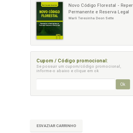
Novo Código Florestal - Repe
-
+
Permanente e Reserva Legal
Marli Teresinha Deon Sette
Cupom / Código promocional:
Se possuir um cupom/código promocional,
informe-o abaixo e clique em ok
Ok
ESVAZIAR CARRINHO