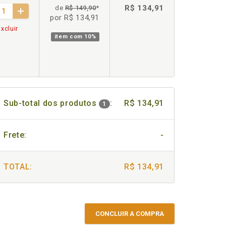
R$ 134,91
de
R$ 149,90
*
por R$ 134,91
xcluir
item com
10%
Sub-total dos produtos
:
R$ 134,91
1
Frete:
-
TOTAL:
R$ 134,91
CONCLUIR A COMPRA