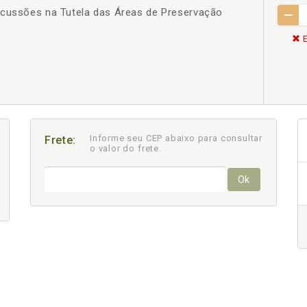
rcussões na Tutela das Áreas de Preservação
E
Informe seu CEP abaixo para consultar
Frete:
o valor do frete.
Ok