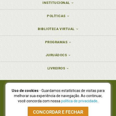
INSTITUCIONAL
POLÍTICAS
BIBLIOTECA VIRTUAL
PROGRAMAS
JURUÁDOCS
LIVREIROS
Uso de cookies
- Guardamos estatísticas de visitas para
Juruá Editora Ltda., CNPJ 77.535.508/0001-19
melhorar sua experiência de navegação. Ao continuar,
Juruá Informática Ltda., CNPJ 01.701.561/0001-80
você concorda com nossa
política de privacidade
.
NOVO ENDEREÇO:
R. Flávio Dallegrave, 7665, São Lourenço |
Curitiba - Paraná - CEP 82210-310
CONCORDAR E FECHAR
Atendimento: (41) 4009-3900
|
Vendas Atacado: (41) 4009-3939
|