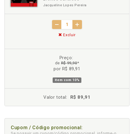
Jacqueline Lopes Pereira
Excluir
Preço:
de
R$ 99,90
*
por R$ 89,91
item com
10%
Valor total:
R$ 89,91
Cupom / Código promocional:
Se possuir um cupom/código promocional, informe-o