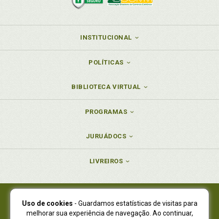
INSTITUCIONAL
POLÍTICAS
BIBLIOTECA VIRTUAL
PROGRAMAS
JURUÁDOCS
LIVREIROS
Uso de cookies
- Guardamos estatísticas de visitas para
Juruá Editora Ltda., CNPJ 77.535.508/0001-19
melhorar sua experiência de navegação. Ao continuar,
Juruá Informática Ltda., CNPJ 01.701.561/0001-80