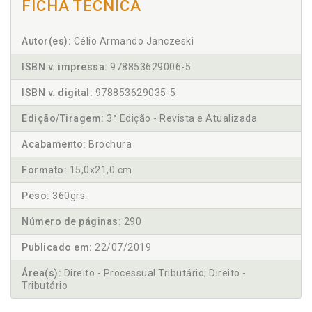
FICHA TÉCNICA
Autor(es):
Célio Armando Janczeski
ISBN v. impressa:
978853629006-5
ISBN v. digital:
978853629035-5
Edição/Tiragem:
3ª Edição - Revista e Atualizada
Acabamento:
Brochura
Formato:
15,0x21,0 cm
Peso:
360grs.
Número de páginas:
290
Publicado em:
22/07/2019
Área(s):
Direito - Processual Tributário; Direito -
Tributário