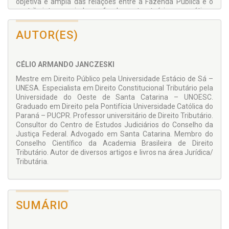
objetiva e ampla das relações entre a Fazenda Pública e o
contribuinte, reunindo os fundamentos teóricos e práticos
necessários para se conhecer os principais pontos atinentes
ao Direito Tributário e ao Processo Tributário. O formato e a
AUTOR(ES)
linguagem da obra têm a pretensão de abordar os temas da
maneira mais didática possível, sem ser superficial, mas
somente detalhando minúcias quando a importância da
CÉLIO ARMANDO JANCZESKI
matéria reclamar o questionamento.
Mestre em Direito Público pela Universidade Estácio de Sá –
UNESA. Especialista em Direito Constitucional Tributário pela
Universidade do Oeste de Santa Catarina – UNOESC.
Graduado em Direito pela Pontifícia Uni­versidade Católica do
Paraná – PUCPR. Professor universitário de Direito Tributário.
Consultor do Centro de Estudos Judiciários do Conselho da
Justiça Federal. Advogado em Santa Catarina. Membro do
Conselho Científico da Academia Brasileira de Direi­to
Tributário. Autor de diversos artigos e livros na área Jurídica/
Tributária.
SUMÁRIO