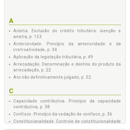
3.2 Conteúdo e Alcance dos Decretos, p. 45
3.3 Normas Complementares, p. 46
4 - APLICAÇÃO DA LEGISLAÇÃO TRIBUTÁRIA, p. 49
A
4.1 Retroatividade Benigna, p. 51
4.2 Ato Não Definitivamente Julgado, p. 52
Anistia. Exclusão do crédito tributário: isenção e
anistia, p. 153
5 - INTERPRETAÇÃO E INTEGRAÇÃO DA LEGISLAÇÃO
TRIBUTÁRIA, p. 57
Anterioridade. Princípio da anterioridade e da
5.1 Interpretação, p. 57
irretroatividade, p. 34
5.1.1 Interpretação literal, p. 60
Aplicação da legislação tributária, p. 49
5.1.2 Interpretação benigna, p. 61
Arrecadação. Denominação e destino do produto da
5.2 Integração, p. 62
arrecadação, p. 22
5.2.1 Meios de integração, p. 62
Ato não definitivamente julgado, p. 52
5.3 Institutos, Conceitos e Formas de Direito Privado, p. 63
6 - OBRIGAÇÃO TRIBUTÁRIA, p. 65
C
6.1 Obrigação Tributária Principal, p. 65
Capacidade contributiva. Princípio da capacidade
6.2 Obrigação Tributária Acessória, p. 66
contributiva, p. 38
6.2.1 Multa por descumprimento de obrigação
Confisco. Princípio da vedação de confisco, p. 36
acessória, p. 66
6.3 Conversão da Obrigação Acessória em Obrigação
Constitucionalidade. Controle de constitucionalidade
Principal, p. 70
como garantia da efetividade da Constituição e