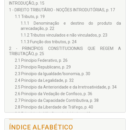
INTRODUÇÃO, p. 15
1 - DIREITO TRIBUTÁRIO - NOÇÕES INTRODUTÓRIAS, p. 17
1.1 Tributo, p. 19
1.1.1 Denominação e destino do produto da
arrecadação, p. 22
1.1.2 Tributos vinculados e não vinculados, p. 23
1.1.3 Função dos tributos, p. 24
2 - PRINCÍPIOS CONSTITUCIONAIS QUE REGEM A
TRIBUTAÇÃO, p. 25
2.1 Princípio Federativo, p. 26
2.2 Princípio Republicano, p. 29
2.3 Princípio da Igualdade/Isonomia, p. 30
2.4 Princípio da Legalidade, p. 32
2.5 Princípio da Anterioridade e da Irretroatividade, p. 34
2.6 Princípio da Vedação de Confisco, p. 36
2.7 Princípio da Capacidade Contributiva, p. 38
2.8 Princípio da Liberdade de Tráfego, p. 40
2.9 Princípio da Não Cumulatividade, p. 40
3 - NORMAS GERAIS DE DIREITO TRIBUTÁRIO, p. 43
ÍNDICE ALFABÉTICO
3.1 Tratados e as Convenções Internacionais, p. 43