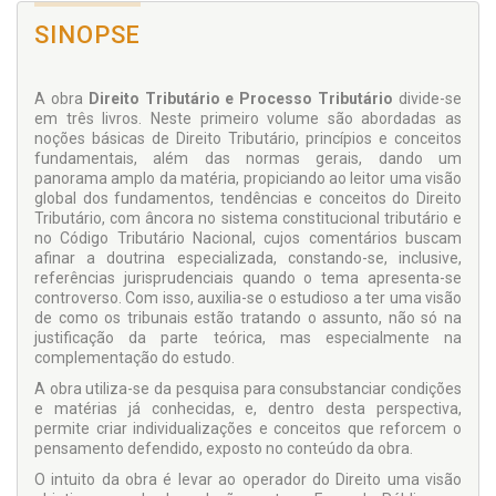
SINOPSE
A obra
Direito Tributário e Processo Tributário
divide-se
em três livros. Neste primeiro volume são abordadas as
noções básicas de Direito Tributário, princípios e conceitos
fundamen­tais, além das normas gerais, dando um
panorama amplo da matéria, propiciando ao leitor uma visão
global dos fundamen­tos, tendências e conceitos do Direito
Tributário, com âncora no sistema constitucional tributário e
no Código Tributário Nacional, cujos comentários buscam
afinar a doutrina espe­cializada, constando-se, inclusive,
referências jurisprudenciais quando o tema apresenta-se
controverso. Com isso, auxilia-se o estudioso a ter uma visão
de como os tribunais estão tra­tando o assunto, não só na
justificação da parte teórica, mas especialmente na
complementação do estudo.
A obra utiliza-se da pesquisa para consubstanciar condições
e matérias já conhecidas, e, dentro desta perspectiva,
permite criar individualizações e conceitos que reforcem o
pensamen­to defendido, exposto no conteúdo da obra.
O intuito da obra é levar ao operador do Direito uma visão