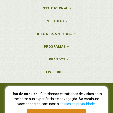
INSTITUCIONAL
POLÍTICAS
BIBLIOTECA VIRTUAL
PROGRAMAS
JURUÁDOCS
LIVREIROS
Uso de cookies
- Guardamos estatísticas de visitas para
Juruá Editora Ltda., CNPJ 77.535.508/0001-19
melhorar sua experiência de navegação. Ao continuar,
Juruá Informática Ltda., CNPJ 01.701.561/0001-80
você concorda com nossa
política de privacidade
.
NOVO ENDEREÇO:
R. Flávio Dallegrave, 7665, São Lourenço |
Curitiba - Paraná - CEP 82210-310