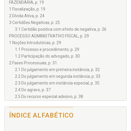
FAZENDÁRIA, p. 19
1 Fiscalização, p. 19
2 Dívida Ativa, p. 24
3 Certidões Negativas, p. 25
3.1 Certidão positiva com efeito de negativa, p. 26
PROCESSO ADMINISTRATIVO FISCAL, p. 29
1 Noções Introdutórias, p. 29
1.1 Processo e procedimento, p. 29
1.2 Participação do advogado, p. 30
2 Fases Processuais, p. 31
2.1 Do julgamento em primeira instância, p. 32
2.2 Do julgamento em segunda instância, p. 33
2.3 Do julgamento em instância especial, p. 35
2.4 Do agravo, p. 37
2.5 Do recurso especial adesivo, p. 38
2.6 Da revisão hierárquia, p. 38
2.7 Dos embargos de declaração, p. 40
ÍNDICE ALFABÉTICO
2.8 Da desistência do recurso administrativo, p. 41
2.9 Da revisão de ofício, p. 41
2.10 Estados federados e municípios, p. 42