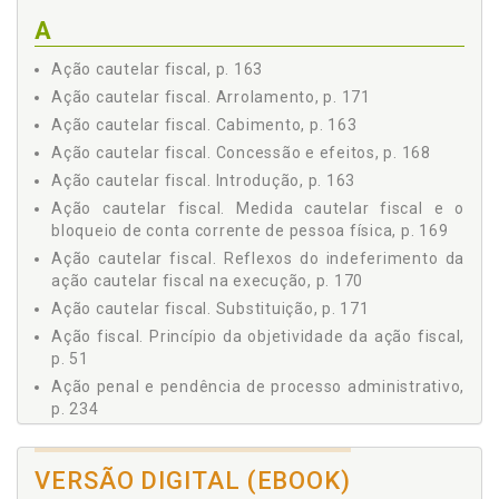
3 Da Impossibilidade de a Fazenda Pública Ir a Juízo Pedir a
A
Anulação de Decisão Administrativa a Ela Contrária, p. 42
4 Do Conselho Administrativo de Recursos Fiscais, p. 45
Ação cautelar fiscal, p. 163
5 Principais Princípios Aplicáveis ao Processo Administrativo
Ação cautelar fiscal. Arrolamento, p. 171
Fiscal, p. 45
Ação cautelar fiscal. Cabimento, p. 163
5.1 Princípio do devido processo legal, do contraditório e
Ação cautelar fiscal. Concessão e efeitos, p. 168
da ampla defesa, p. 46
Ação cautelar fiscal. Introdução, p. 163
5.2 Princípio da motivação, p. 49
Ação cautelar fiscal. Medida cautelar fiscal e o
5.3 Princípio da objetividade da ação fiscal, p. 51
bloqueio de conta corrente de pessoa física, p. 169
5.4 O princípio da verdade real no processo administrativo:
momento para a produção de provas e apreciação de
Ação cautelar fiscal. Reflexos do indeferimento da
defesa intempestiva, p. 52
ação cautelar fiscal na execução, p. 170
5.4.1 Princípio da verdade real no processo
Ação cautelar fiscal. Substituição, p. 171
administrativo, p. 52
Ação fiscal. Princípio da objetividade da ação fiscal,
5.4.2 Momento para a produção das provas no
p. 51
processo administrativo, p. 53
Ação penal e pendência de processo administrativo,
5.4.3 Apreciação de defesa intempestiva, p. 55
p. 234
5.5 Princípio da oficialidade e do formalismo moderado, p.
Administração fazendária, p. 19
58
Administração fazendária. Certidão positiva com
5.6 Princípio da autoridade competente, p. 60
VERSÃO DIGITAL (EBOOK)
efeito de negativa, p. 26
5.7 Princípio da publicidade, p. 60