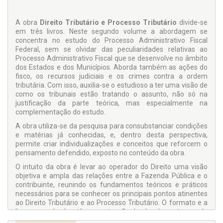
A obra
Direito Tributário e Processo Tributário
divide-se
em três livros. Neste segundo volume a abordagem se
concentra no estudo do Processo Administrativo Fiscal
Federal, sem se olvidar das peculiaridades relativas ao
Processo Administrativo Fiscal que se desenvolve no âmbito
dos Estados e dos Municí­pios. Aborda também as ações do
fisco, os recursos judiciais e os crimes contra a ordem
tributária. Com isso, auxilia-se o es­tudioso a ter uma visão de
como os tribunais estão tratando o assunto, não só na
justificação da parte teórica, mas especial­mente na
complementação do estudo.
A obra utiliza-se da pesquisa para consubstanciar condições
e matérias já conhecidas, e, dentro desta perspectiva,
permite criar individualizações e conceitos que reforcem o
pensamen­to defendido, exposto no conteúdo da obra.
O intuito da obra é levar ao operador do Direito uma visão
objetiva e ampla das relações entre a Fazenda Pública e o
contribuinte, reunindo os fundamentos teóricos e práticos
necessários para se conhecer os principais pontos atinentes
ao Direito Tributário e ao Processo Tributário. O formato e a
linguagem da obra têm a pretensão de abordar os temas da
maneira mais didática possível, sem ser superficial, mas so­