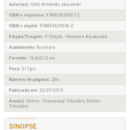
Autor(es):
Célio Armando Janczeski
ISBN v. impressa:
978853629007-2
ISBN v. digital:
978853629036-2
Edição/Tiragem:
3ª Edição - Revista e Atualizada
Acabamento:
Brochura
Formato:
15,0x21,0 cm
Peso:
317grs.
Número de páginas:
256
Publicado em:
22/07/2019
Área(s):
Direito - Processual Tributário; Direito -
Tributário
SINOPSE