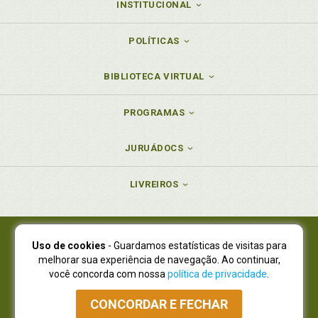
INSTITUCIONAL
POLÍTICAS
BIBLIOTECA VIRTUAL
PROGRAMAS
JURUÁDOCS
LIVREIROS
Uso de cookies
- Guardamos estatísticas de visitas para
Juruá Editora Ltda., CNPJ 77.535.508/0001-19
melhorar sua experiência de navegação. Ao continuar,
Juruá Informática Ltda., CNPJ 01.701.561/0001-80
você concorda com nossa
política de privacidade
.
NOVO ENDEREÇO:
R. Flávio Dallegrave, 7665, São Lourenço |
Curitiba - Paraná - CEP 82210-310
CONCORDAR E FECHAR
Atendimento: (41) 4009-3900
|
Vendas Atacado: (41) 4009-3939
|