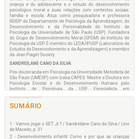
criança e do adolescente e o estudo do desenvolvimento
psicológico moral e suas relações com contextos sociais:
família e escola. Atua como pesquisadora e professora
RDIDP do Departamento de Psicologia da Aprendizagem, do
Desenvolvimento e da Personalidade do Instituto de
Psicologia da Universidade de São Paulo (USP). Fundadora
do Grupo de Desenvolvimento Moral (GPDM) do Instituto de
Psicologia da USP. É membro do LEDA/IPUSP (Laboratório de
Estudos do Desenvolvimento e da Aprendizagem) e membro
da Jean Piaget Society.
SANDREILANE CANO DA SILVA
Pós-doutoranda em Psicologia na Universidade Metodista de
São Paulo (UMESP) com bolsa CAPES. Mestre e Doutora em
Psicologia Escolar e do Desenvolvimento Humano pelo
Instituto de Psicologia da USP. Especialista em
Psicopedagogia Construtivista e Pedagoga pela Faculdade
de Educação da UNICAMP. Pesquisadora colaboradora no
SUMÁRIO
Grupo de Desenvolvimento Moral (GPDM) do Instituto de
Psicologia da USP. Já atuou como psicopedagoga,
professora de Educação Infantil, professora de Ensino
Superior e consultora pedagógica em reportagens na área
1 - Vamos jogar o SET Jr.? / Sandreilane Cano da Silva / Lino
de Educação.
de Macedo, p. 31
COLABORADORES
2 - Desenvolvimento infantil: Como e por que as crianças
: