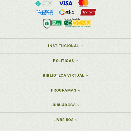
Neves de Oliveira, p. 55
P
Priscila Benitez. Estratégias inclusivas e
envolvimento de agentes educacionais. Priscila
Benitez / Carlos Eduardo Rocha dos Santos / Camila
INSTITUCIONAL
Domeniconi / Ricardo M. Bondioli, p. 65
R
POLÍTICAS
Relações interpessoais e conflito: o caso da relação
BIBLIOTECA VIRTUAL
escola e família. Luciana Maria Caetano / Solange
Franci Raimundo Yaegashi / Karina Luciane
Deolindo, p. 115
PROGRAMAS
Representação. Desenvolvimento infantil: como e
por que as crianças desenham? Helena Rinaldi Rosa
JURUÁDOCS
/ Hilda Rosa Capelão Avoglia / Leila Salomão de La
Plata Cury Tardivo / Marlene Alves da Silva, p. 43
LIVREIROS
Representações de si de mães de filhos com TDAH.
Betânia Alves Veiga Dell’Agli / Ana Paula Amaral /