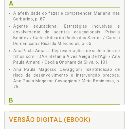
A
A afetividade do fazer e compreender. Mariana Inés
Garbarino, p. 87
Agente educacional. Estratégias inclusivas e
envolvimento de agentes educacionais. Priscila
Benitez / Carlos Eduardo Rocha dos Santos / Camila
Domeniconi / Ricardo M. Bondioli, p. 65
Ana Paula Amaral. Representações de si de mães de
filhos com TDAH. Betânia Alves Veiga Dell’Agli / Ana
Paula Amaral / Cecília Onohara da Silva, p. 101
Ana Paula Magosso Cavaggioni. Identificação de
risco de desenvolvimento e intervenção precoce.
Ana Paula Magosso Cavaggioni / Miria Benincasa, p.
75
B
Betânia Alves Veiga Dell’Agli. Representações de si
de mães de filhos com TDAH. Betânia Alves Veiga
VERSÃO DIGITAL (EBOOK)
Dell’Agli / Ana Paula Amaral / Cecília Onohara da
Silva, p. 101