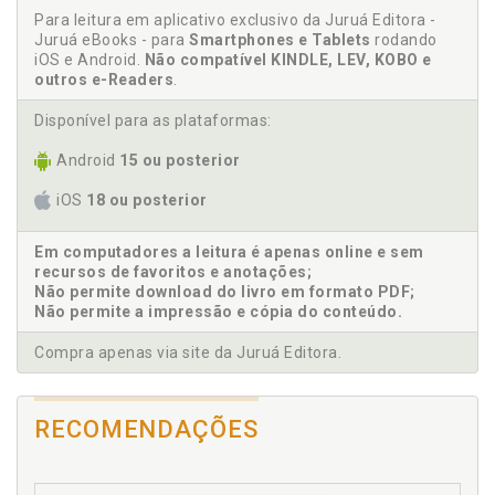
Para leitura em aplicativo exclusivo da Juruá Editora -
Juruá eBooks - para
Smartphones e Tablets
rodando
C
iOS e Android.
Não compatível KINDLE, LEV, KOBO e
outros e-Readers
.
Camila Domeniconi. Estratégias inclusivas e
envolvimento de agentes educacionais. Priscila
Disponível para as plataformas:
Benitez / Carlos Eduardo Rocha dos Santos / Camila
Domeniconi / Ricardo M. Bondioli, p. 65
Android
15 ou posterior
Carlos Eduardo Rocha dos Santos. Estratégias
iOS
18 ou posterior
inclusivas e envolvimento de agentes educacionais.
Priscila Benitez / Carlos Eduardo Rocha dos Santos /
Camila Domeniconi / Ricardo M. Bondioli, p. 65
Em computadores a leitura é apenas online e sem
recursos de favoritos e anotações;
Cecília Onohara da Silva. Representações de si de
Não permite download do livro em formato PDF;
mães de filhos com TDAH. Betânia Alves Veiga
Não permite a impressão e cópia do conteúdo.
Dell’Agli / Ana Paula Amaral / Cecília Onohara da
Silva, p. 101
Compra apenas via site da Juruá Editora.
Cognição. Desenvolvimento cognitivo, p. 29
Compreender. A afetividade do fazer e
compreender. Mariana Inés Garbarino, p. 87
RECOMENDAÇÕES
Conflito. Relações interpessoais e conflito: o caso da
relação escola e família. Luciana Maria Caetano /
Solange Franci Raimundo Yaegashi / Karina Luciane