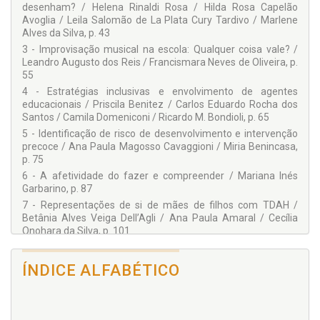
desenham? / Helena Rinaldi Rosa / Hilda Rosa Capelão
Ana Paula Amaral
Avoglia / Leila Salomão de La Plata Cury Tardivo / Marlene
Ana Paula Magosso Cavaggioni
Alves da Silva, p. 43
Betânia Alves Veiga Dell’Agli
3 - Improvisação musical na escola: Qualquer coisa vale? /
Camila Domeniconi
Leandro Augusto dos Reis / Francismara Neves de Oliveira, p.
Carlos Eduardo Rocha dos Santos
55
Cecília Onohara da Silva
Francismara Neves de Oliveira
4 - Estratégias inclusivas e envolvimento de agentes
Helena Rinaldi Rosa
educacionais / Priscila Benitez / Carlos Eduardo Rocha dos
Hilda Rosa Capelão Avoglia
Santos / Camila Domeniconi / Ricardo M. Bondioli, p. 65
Karina Luciane Deolindo
5 - Identificação de risco de desenvolvimento e intervenção
Leandro Augusto dos Reis
precoce / Ana Paula Magosso Cavaggioni / Miria Benincasa,
Leila Salomão de La Plata Cury Tardivo
p. 75
Lino de Macedo
6 - A afetividade do fazer e compreender / Mariana Inés
Luciana Maria Caetano
Garbarino, p. 87
Mariana Inés Garbarino
7 - Representações de si de mães de filhos com TDAH /
Marlene Alves da Silva
Betânia Alves Veiga Dell’Agli / Ana Paula Amaral / Cecília
Miria Benincasa
Onohara da Silva, p. 101
Priscila Benitez
Ricardo M. Bondioli
8 - Relações interpessoais e conflito: O caso da relação
Sandreilane Cano da Silva
escola e família / Luciana Maria Caetano / Solange Franci
ÍNDICE ALFABÉTICO
Solange Franci Raimundo Yaegashi
Raimundo Yaegashi / Karina Luciane Deolindo, p. 115