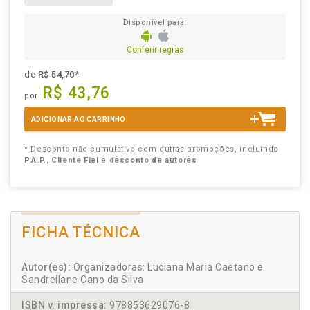
Disponível para:
Conferir regras
de
R$ 54,70
*
R$ 43,76
por
ADICIONAR AO CARRINHO
* Desconto não cumulativo com outras promoções, incluindo
P.A.P.
,
Cliente Fiel
e
desconto de autores
FICHA TÉCNICA
Autor(es):
Organizadoras: Luciana Maria Caetano e
Sandreilane Cano da Silva
ISBN v. impressa:
978853629076-8