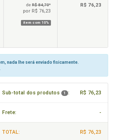
R$ 76,23
de
R$ 84,70
*
por R$ 76,23
item com
10%
m, nada lhe será enviado fisicamente.
.
Sub-total dos produtos
:
R$ 76,23
1
Frete:
-
TOTAL:
R$ 76,23