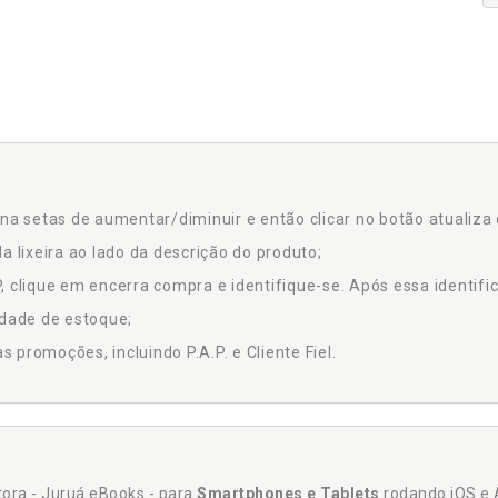
na setas de aumentar/diminuir e então clicar no botão atualiza 
a lixeira ao lado da descrição do produto;
 clique em encerra compra e identifique-se. Após essa identific
idade de estoque;
promoções, incluindo P.A.P. e Cliente Fiel.
itora - Juruá eBooks - para
Smartphones e Tablets
rodando iOS e 