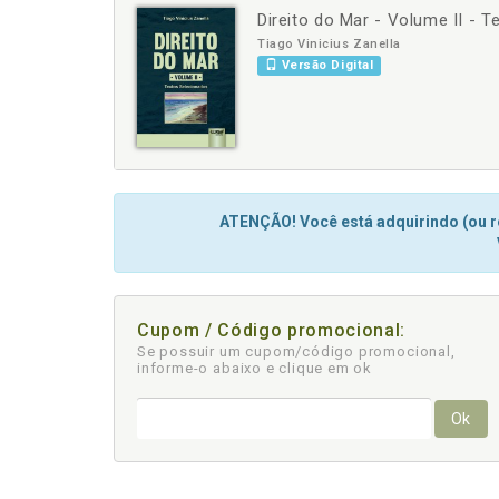
Direito do Mar - Volume II - 
-
+
Tiago Vinicius Zanella
Versão Digital
ATENÇÃO! Você está adquirindo (ou re
Cupom / Código promocional:
Se possuir um cupom/código promocional,
informe-o abaixo e clique em ok
Ok