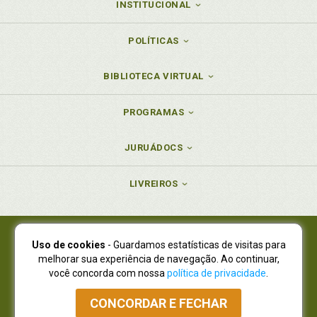
INSTITUCIONAL
POLÍTICAS
BIBLIOTECA VIRTUAL
PROGRAMAS
JURUÁDOCS
LIVREIROS
Uso de cookies
- Guardamos estatísticas de visitas para
Juruá Editora Ltda., CNPJ 77.535.508/0001-19
melhorar sua experiência de navegação. Ao continuar,
Juruá Informática Ltda., CNPJ 01.701.561/0001-80
você concorda com nossa
política de privacidade
.
NOVO ENDEREÇO:
R. Flávio Dallegrave, 7665, São Lourenço |
Curitiba - Paraná - CEP 82210-310
CONCORDAR E FECHAR
Atendimento: (41) 4009-3900
|
Vendas Atacado: (41) 4009-3939
|