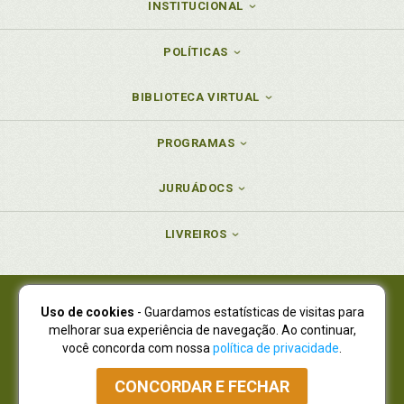
INSTITUCIONAL
POLÍTICAS
BIBLIOTECA VIRTUAL
PROGRAMAS
JURUÁDOCS
LIVREIROS
Uso de cookies
- Guardamos estatísticas de visitas para
Juruá Editora Ltda., CNPJ 77.535.508/0001-19
melhorar sua experiência de navegação. Ao continuar,
Juruá Informática Ltda., CNPJ 01.701.561/0001-80
você concorda com nossa
política de privacidade
.
NOVO ENDEREÇO:
R. Flávio Dallegrave, 7665, São Lourenço |
Curitiba - Paraná - CEP 82210-310
CONCORDAR E FECHAR
Atendimento: (41) 4009-3900
|
Vendas Atacado: (41) 4009-3939
|