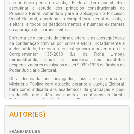
competência penal da Justiça Eleitoral. Tem por objetivo
escrutinar o estudo dos princípios constitucionais do
Processo Penal, voltando-o para a aplicação do Processo
Penal Eleitoral, abordando a competência penal da justiça
eleitoral e todos os desdobramentos e nuances existentes
na apuração dos crimes eleitorais.
Enfrenta-se o conceito de crime eleitoral e as conse­quências
da condenação criminal por crime eleitoral, notadamente a
inelegibilidade, fazendo-o em cotejo com o advento da Lei
Complementar 135/2010 (Lei da Ficha Limpa),
demonstrando, ainda, a incidência dos institutos
despenalizadores esculpidos na Lei 9.099/1995 no âmbito do
Poder Judiciário Eleitoral.
Obra destinada aos advogados, juízes e membros do
Ministério Público com atuação perante a Justiça Eleitoral,
bem como indicada aos acadêmicos da graduação e pós-
graduação que estão analisando os contornos do Direito
Eleitoral e a organização da Justiça Eleitoral.
AUTOR(ES)
EVÂNIO MOURA