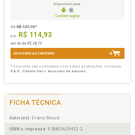
Disponível para:
Conferir regras
de
R$ 127,70
*
R$ 114,93
por
em 4x de R$ 28,73
ADICIONAR AO CARRINHO
* Desconto não cumulativo com outras promoções, incluindo
P.A.P.
,
Cliente Fiel
e
desconto de autores
FICHA TÉCNICA
Autor(es):
Evânio Moura
ISBN v. impressa:
978853629432-2