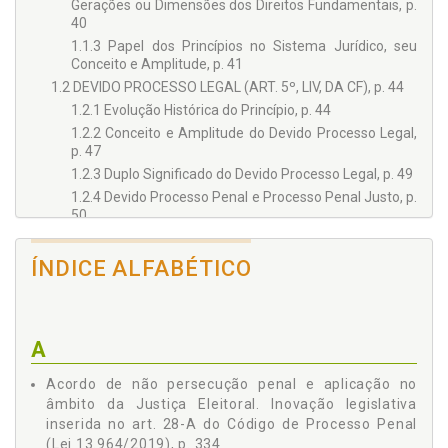
Gerações ou Dimensões dos Direitos Fundamentais, p.
40
1.1.3 Papel dos Princípios no Sistema Jurídico, seu
Conceito e Amplitude, p. 41
1.2 DEVIDO PROCESSO LEGAL (ART. 5º, LIV, DA CF), p. 44
1.2.1 Evolução Histórica do Princípio, p. 44
1.2.2 Conceito e Amplitude do Devido Processo Legal,
p. 47
1.2.3 Duplo Significado do Devido Processo Legal, p. 49
1.2.4 Devido Processo Penal e Processo Penal Justo, p.
50
1.2.5 Duração Razoável do Processo Penal Eleitoral e
Devido Processo Legal, p. 52
ÍNDICE ALFABÉTICO
1.3 PRINCÍPIOS DO CONTRADITÓRIO E DA AMPLA
DEFESA (ART. 5º, LV, DA CF), p. 56
1.3.1 Princípio do Contraditório: Conceito e Amplitude,
p. 56
A
1.3.1.1 Distinção entre contraditório real e
contraditório formal, p. 61
Acordo de não persecução penal e aplicação no
1.3.1.2 Princípio do contraditório e a utilização de
âmbito da Justiça Eleitoral. Inovação legislativa
prova emprestada, p. 62
inserida no art. 28-A do Código de Processo Penal
1.3.2 Princípio Constitucional da Ampla Defesa, p. 64
(Lei 13.964/2019), p. 334