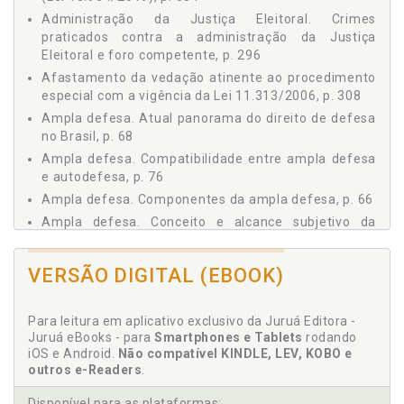
1.3.2.1 Conceito e alcance subjetivo da ampla
Administração da Justiça Eleitoral. Crimes
defesa, p. 65
praticados contra a administração da Justiça
1.3.2.1.1 Componentes da ampla defesa, p. 66
Eleitoral e foro competente, p. 296
1.3.2.1.2 Atual panorama do direito de defesa no
Afastamento da vedação atinente ao procedimento
Brasil, p. 68
especial com a vigência da Lei 11.313/2006, p. 308
1.3.2.2 Divisão do direito de defesa, p. 70
Ampla defesa. Atual panorama do direito de defesa
1.3.2.2.1 Autodefesa, p. 71
no Brasil, p. 68
1.3.2.2.1.1 Garantia da presença do réu na
Ampla defesa. Compatibilidade entre ampla defesa
colheita da prova. Direito de audiência, p. 73
e autodefesa, p. 76
1.3.2.2.1.2 Compatibilidade entre ampla
Ampla defesa. Componentes da ampla defesa, p. 66
defesa e autodefesa, p. 76
Ampla defesa. Conceito e alcance subjetivo da
1.3.2.2.2 Defesa técnica, p. 78
ampla defesa, p. 65
1.3.2.2.2.1 Obrigatoriedade da defesa
Ampla defesa. Princípio constitucional da ampla
técnica. Defensor constituído e ad hoc, p. 79
VERSÃO DIGITAL (EBOOK)
defesa, p. 64
1.3.2.2.2.2 Efetividade da defesa técnica e
imprestabilidade da defesa deficiente, p. 80
Aplicação da transação penal nos crimes eleitorais
Para leitura em aplicativo exclusivo da Juruá Editora -
de pequeno potencial ofensivo e seus
1.3.2.3 Defensoria Pública, p. 82
Juruá eBooks - para
Smartphones e Tablets
rodando
desdobramentos, p. 315
1.4 PRESUNÇÃO DE INOCÊNCIA (ART. 5º, LVII, DA CF), p. 83
iOS e Android.
Não compatível KINDLE, LEV, KOBO e
Atribuição. Conflito de atribuição, p. 204
1.4.1 Conceito e Amplitude, p. 84
outros e-Readers
.
1.4.2 Inquéritos ou Processos em Curso e Maus
Atual panorama do direito de defesa no Brasil, p. 68
Antecedentes. Súmula 444 do STJ, p. 87
Disponível para as plataformas: