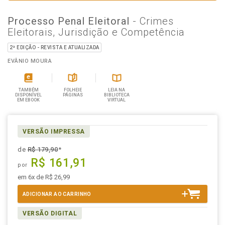
Processo Penal Eleitoral
- Crimes
Eleitorais, Jurisdição e Competência
2ª EDIÇÃO - REVISTA E ATUALIZADA
EVÂNIO MOURA
TAMBÉM
FOLHEIE
LEIA NA
DISPONÍVEL
PÁGINAS
BIBLIOTECA
EM EBOOK
VIRTUAL
VERSÃO IMPRESSA
de
R$ 179,90
*
R$ 161,91
por
em 6x de R$ 26,99
ADICIONAR AO CARRINHO
VERSÃO DIGITAL