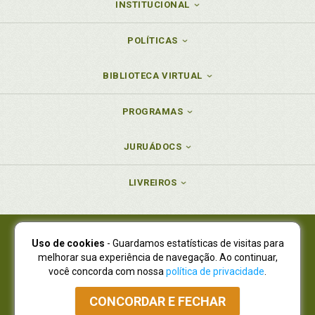
INSTITUCIONAL
POLÍTICAS
BIBLIOTECA VIRTUAL
PROGRAMAS
JURUÁDOCS
LIVREIROS
Uso de cookies
- Guardamos estatísticas de visitas para
Juruá Editora Ltda., CNPJ 77.535.508/0001-19
melhorar sua experiência de navegação. Ao continuar,
Juruá Informática Ltda., CNPJ 01.701.561/0001-80
você concorda com nossa
política de privacidade
.
NOVO ENDEREÇO:
R. Flávio Dallegrave, 7665, São Lourenço |
Curitiba - Paraná - CEP 82210-310
CONCORDAR E FECHAR
Atendimento: (41) 4009-3900
|
Vendas Atacado: (41) 4009-3939
|