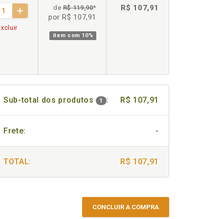
R$ 107,91
de
R$ 119,90
*
por R$ 107,91
xcluir
item com
10%
Sub-total dos produtos
:
R$ 107,91
1
Frete:
-
TOTAL:
R$ 107,91
CONCLUIR A COMPRA