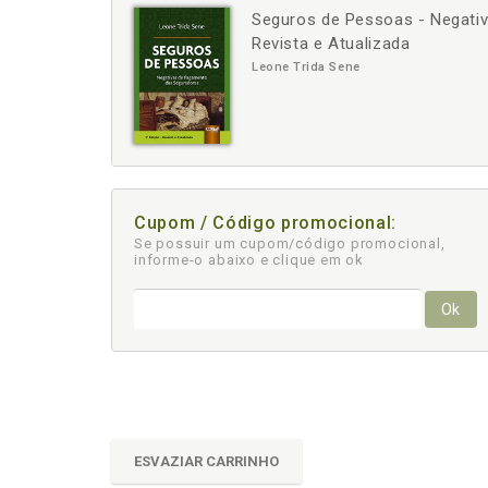
Seguros de Pessoas - Negativ
-
+
Revista e Atualizada
Leone Trida Sene
Cupom / Código promocional:
Se possuir um cupom/código promocional,
informe-o abaixo e clique em ok
Ok
ESVAZIAR CARRINHO