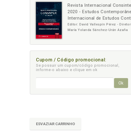
Revista Internacional Consint
-
+
2020 - Estudos Contemporâneo
Internacional de Estudos C
Editor: David Vallespín Pérez - Diret
María Yolanda Sánchez-Urán Azaña
Cupom / Código promocional:
Se possuir um cupom/código promocional,
informe-o abaixo e clique em ok
Ok
ESVAZIAR CARRINHO