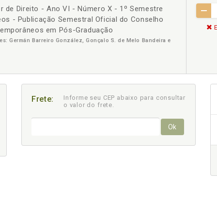
er de Direito - Ano VI - Número X - 1º Semestre
s - Publicação Semestral Oficial do Conselho
E
ontemporâneos em Pós-Graduação
ores: Germán Barreiro González, Gonçalo S. de Melo Bandeira e
Informe seu CEP abaixo para consultar
Frete:
o valor do frete.
Ok