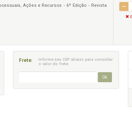
Processuais, Ações e Recursos - 6ª Edição - Revista
E
Informe seu CEP abaixo para consultar
Frete:
o valor do frete.
Ok