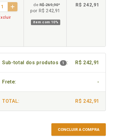
R$ 242,91
de
R$ 269,90
*
por R$ 242,91
xcluir
item com
10%
Sub-total dos produtos
:
R$ 242,91
1
Frete:
-
TOTAL:
R$ 242,91
CONCLUIR A COMPRA